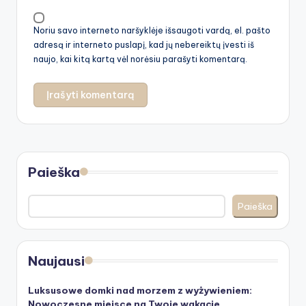
Noriu savo interneto naršyklėje išsaugoti vardą, el. pašto
adresą ir interneto puslapį, kad jų nebereiktų įvesti iš
naujo, kai kitą kartą vėl norėsiu parašyti komentarą.
Paieška
Paieška
Naujausi
Luksusowe domki nad morzem z wyżywieniem:
Nowoczesne miejsce na Twoje wakacje