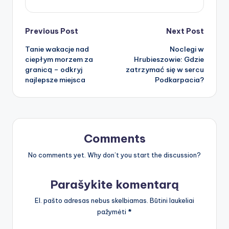
Post
Previous Post
Next Post
Tanie wakacje nad
Noclegi w
navigation
ciepłym morzem za
Hrubieszowie: Gdzie
granicą – odkryj
zatrzymać się w sercu
najlepsze miejsca
Podkarpacia?
Comments
No comments yet. Why don’t you start the discussion?
Parašykite komentarą
El. pašto adresas nebus skelbiamas.
Būtini laukeliai
pažymėti
*