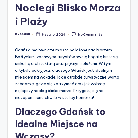
Noclegi Blisko Morza
i Plaży
Kvepalai
8 spalio, 2024
No Comments
Posted
by
Gdańsk, malownicze miasto położone nad Morzem
Bałtyckim, zachwyca turystów swoją bogatą historią,
unikalną architekturą oraz pięknymi plażami. W tym
artykule odkryjesz, dlaczego Gdańsk jest idealnym
miejscem na wakacje, jakie atrakcje turystyczne warto
zobaczyć, gdzie się zatrzymać oraz jak wybrać
najlepszy nocleg blisko morza. Przygotuj się na
niezapomniane chwile w stolicy Pomorza!
Dlaczego Gdańsk to
Idealne Miejsce na
Wczasy?