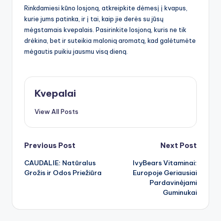
Rinkdamiesi kūno losjoną, atkreipkite dėmesį į kvapus,
kurie jums patinka, ir į tai, kaip jie derės su jūsų
mėgstamais kvepalais. Pasirinkite losjoną, kuris ne tik
drėkina, bet ir suteikia malonią aromatą, kad galėtumėte
mėgautis puikiu jausmu visą dieną.
Kvepalai
View All Posts
Post
Previous Post
Next Post
CAUDALIE: Natūralus
IvyBears Vitaminai:
navigation
Grožis ir Odos Priežiūra
Europoje Geriausiai
Pardavinėjami
Guminukai