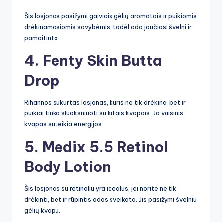
Šis losjonas pasižymi gaiviais gėlių aromatais ir puikiomis
drėkinamosiomis savybėmis, todėl oda jaučiasi švelni ir
pamaitinta.
4.
Fenty Skin Butta
Drop
Rihannos sukurtas losjonas, kuris ne tik drėkina, bet ir
puikiai tinka sluoksniuoti su kitais kvapais. Jo vaisinis
kvapas suteikia energijos.
5.
Medix 5.5 Retinol
Body Lotion
Šis losjonas su retinoliu yra idealus, jei norite ne tik
drėkinti, bet ir rūpintis odos sveikata. Jis pasižymi švelniu
gėlių kvapu.