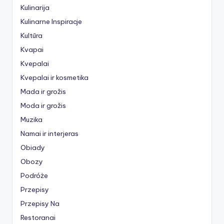
Kulinarija
Kulinarne Inspiracje
Kultūra
Kvapai
Kvepalai
Kvepalai ir kosmetika
Mada ir grožis
Moda ir grožis
Muzika
Namai ir interjeras
Obiady
Obozy
Podróże
Przepisy
Przepisy Na
Restoranai