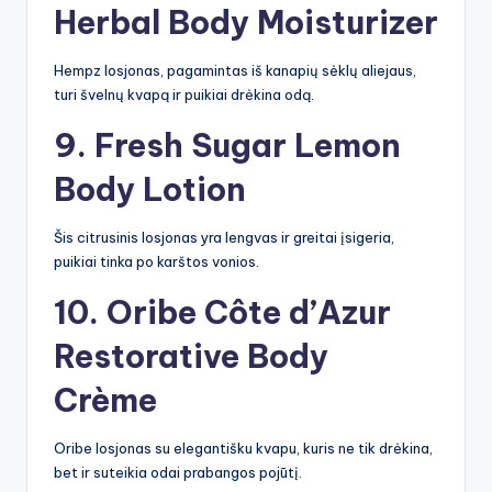
Herbal Body Moisturizer
Hempz losjonas, pagamintas iš kanapių sėklų aliejaus,
turi švelnų kvapą ir puikiai drėkina odą.
9.
Fresh Sugar Lemon
Body Lotion
Šis citrusinis losjonas yra lengvas ir greitai įsigeria,
puikiai tinka po karštos vonios.
10.
Oribe Côte d’Azur
Restorative Body
Crème
Oribe losjonas su elegantišku kvapu, kuris ne tik drėkina,
bet ir suteikia odai prabangos pojūtį.