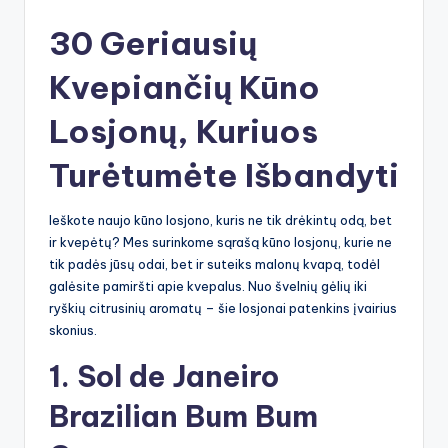
30 Geriausių
Kvepiančių Kūno
Losjonų, Kuriuos
Turėtumėte Išbandyti
Ieškote naujo kūno losjono, kuris ne tik drėkintų odą, bet
ir kvepėtų? Mes surinkome sąrašą kūno losjonų, kurie ne
tik padės jūsų odai, bet ir suteiks malonų kvapą, todėl
galėsite pamiršti apie kvepalus. Nuo švelnių gėlių iki
ryškių citrusinių aromatų – šie losjonai patenkins įvairius
skonius.
1.
Sol de Janeiro
Brazilian Bum Bum