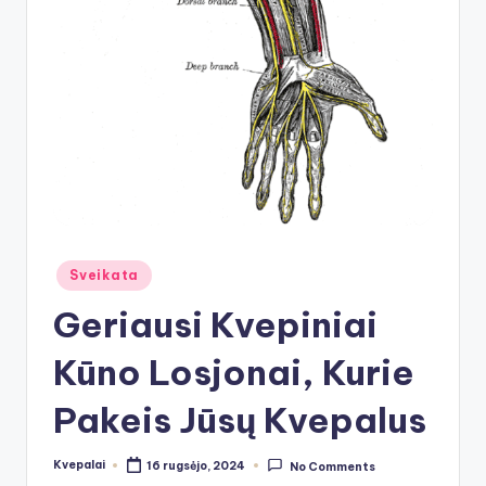
Posted
Sveikata
in
Geriausi Kvepiniai
Kūno Losjonai, Kurie
Pakeis Jūsų Kvepalus
Kvepalai
16 rugsėjo, 2024
No Comments
Posted
by