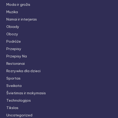
Moda ir grožis
Muzika
Namai ir interjeras
Obiady
Obozy
Podróże
Przepisy
Przepisy Na
Restoranai
Rozrywka dla dzieci
Sportas
Sveikata
Švietimas ir mokymasis
Technologijos
Tikslas
Uncategorized