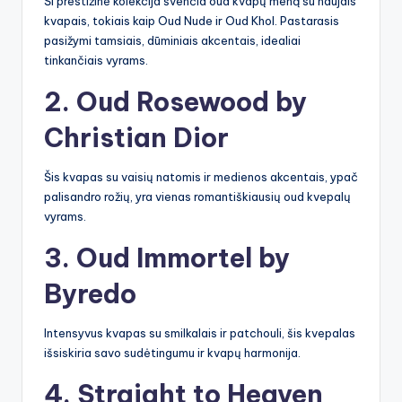
Ši prestižinė kolekcija švenčia oud kvapų meną su naujais
kvapais, tokiais kaip Oud Nude ir Oud Khol. Pastarasis
pasižymi tamsiais, dūminiais akcentais, idealiai
tinkančiais vyrams.
2. Oud Rosewood by
Christian Dior
Šis kvapas su vaisių natomis ir medienos akcentais, ypač
palisandro rožių, yra vienas romantiškiausių oud kvepalų
vyrams.
3. Oud Immortel by
Byredo
Intensyvus kvapas su smilkalais ir patchouli, šis kvepalas
išsiskiria savo sudėtingumu ir kvapų harmonija.
4. Straight to Heaven