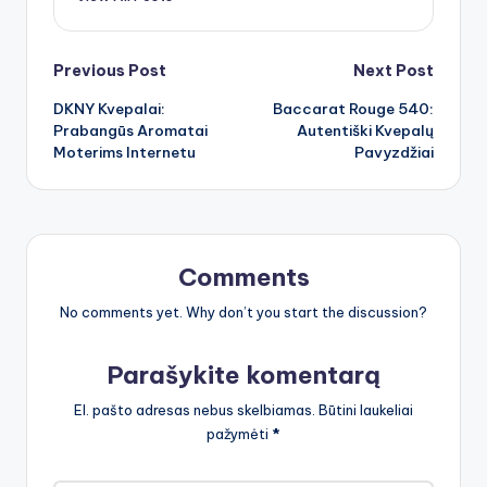
Post
Previous Post
Next Post
DKNY Kvepalai:
Baccarat Rouge 540:
navigation
Prabangūs Aromatai
Autentiški Kvepalų
Moterims Internetu
Pavyzdžiai
Comments
No comments yet. Why don’t you start the discussion?
Parašykite komentarą
El. pašto adresas nebus skelbiamas.
Būtini laukeliai
pažymėti
*