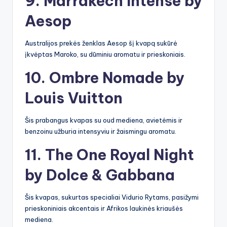
9. Marrakech Intense by
Aesop
Australijos prekės ženklas Aesop šį kvapą sukūrė
įkvėptas Maroko, su dūminiu aromatu ir prieskoniais.
10. Ombre Nomade by
Louis Vuitton
Šis prabangus kvapas su oud mediena, avietėmis ir
benzoinu užburia intensyviu ir žaismingu aromatu.
11. The One Royal Night
by Dolce & Gabbana
Šis kvapas, sukurtas specialiai Vidurio Rytams, pasižymi
prieskoniniais akcentais ir Afrikos laukinės kriaušės
mediena.