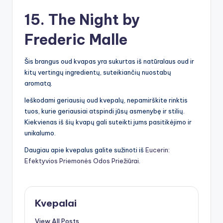
15. The Night by
Frederic Malle
Šis brangus oud kvapas yra sukurtas iš natūralaus oud ir
kitų vertingų ingredientų, suteikiančių nuostabų
aromatą.
Ieškodami geriausių oud kvepalų, nepamirškite rinktis
tuos, kurie geriausiai atspindi jūsų asmenybę ir stilių.
Kiekvienas iš šių kvapų gali suteikti jums pasitikėjimo ir
unikalumo.
Daugiau apie kvepalus galite sužinoti iš
Eucerin:
Efektyvios Priemonės Odos Priežiūrai
.
Kvepalai
View All Posts