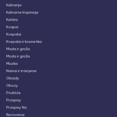
Kulinarija
Kulinarne Inspiracje
Kultūra
Kvapai
Kvepalai
Kvepalai ir kosmetika
Mada ir grožis
Moda ir grožis
Muzika
Namai ir interjeras
Obiady
Obozy
Podróże
Przepisy
Przepisy Na
Restoranai