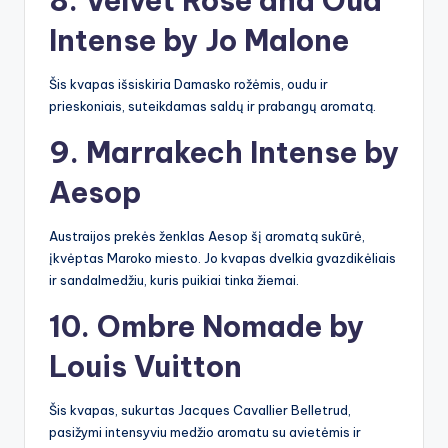
8. Velvet Rose and Oud
Intense by Jo Malone
Šis kvapas išsiskiria Damasko rožėmis, oudu ir
prieskoniais, suteikdamas saldų ir prabangų aromatą.
9. Marrakech Intense by
Aesop
Austraijos prekės ženklas Aesop šį aromatą sukūrė,
įkvėptas Maroko miesto. Jo kvapas dvelkia gvazdikėliais
ir sandalmedžiu, kuris puikiai tinka žiemai.
10. Ombre Nomade by
Louis Vuitton
Šis kvapas, sukurtas Jacques Cavallier Belletrud,
pasižymi intensyviu medžio aromatu su avietėmis ir