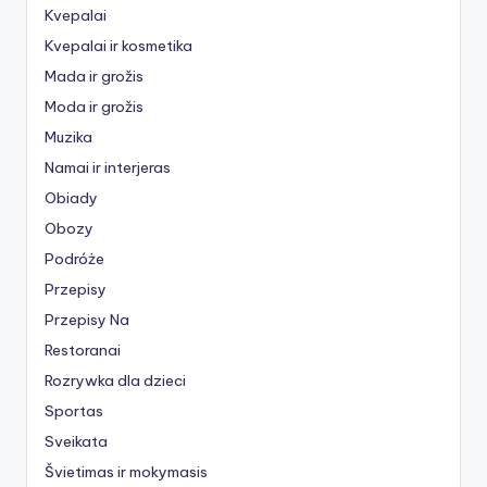
Kvepalai
Kvepalai ir kosmetika
Mada ir grožis
Moda ir grožis
Muzika
Namai ir interjeras
Obiady
Obozy
Podróże
Przepisy
Przepisy Na
Restoranai
Rozrywka dla dzieci
Sportas
Sveikata
Švietimas ir mokymasis