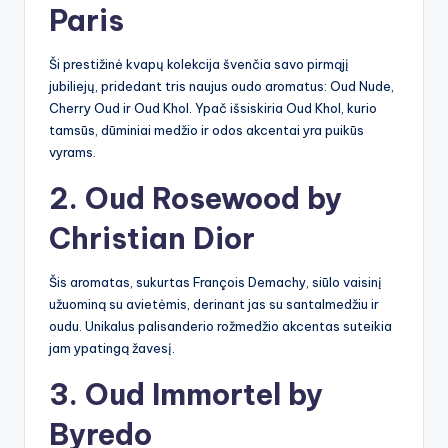
Paris
Ši prestižinė kvapų kolekcija švenčia savo pirmąjį
jubiliejų, pridedant tris naujus oudo aromatus: Oud Nude,
Cherry Oud ir Oud Khol. Ypač išsiskiria Oud Khol, kurio
tamsūs, dūminiai medžio ir odos akcentai yra puikūs
vyrams.
2. Oud Rosewood by
Christian Dior
Šis aromatas, sukurtas François Demachy, siūlo vaisinį
užuominą su avietėmis, derinant jas su santalmedžiu ir
oudu. Unikalus palisanderio rožmedžio akcentas suteikia
jam ypatingą žavesį.
3. Oud Immortel by
Byredo