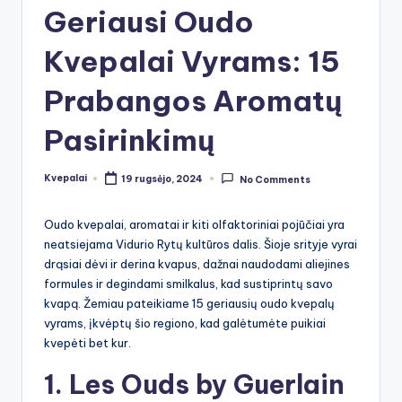
Geriausi Oudo
Kvepalai Vyrams: 15
Prabangos Aromatų
Pasirinkimų
Kvepalai
19 rugsėjo, 2024
No Comments
Posted
by
Oudo kvepalai, aromatai ir kiti olfaktoriniai pojūčiai yra
neatsiejama Vidurio Rytų kultūros dalis. Šioje srityje vyrai
drąsiai dėvi ir derina kvapus, dažnai naudodami aliejines
formules ir degindami smilkalus, kad sustiprintų savo
kvapą. Žemiau pateikiame 15 geriausių oudo kvepalų
vyrams, įkvėptų šio regiono, kad galėtumėte puikiai
kvepėti bet kur.
1. Les Ouds by Guerlain