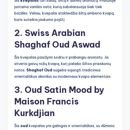
Šis
kvepalas
turi saldų, šiltą ir dūminį aromatą. Pradžioje
juntama vanilės nata, kurią subalansuoja šiek tiek
baziliko. Vėliau, kvepalai atskleidžia šiltą amberio kvapą,
kuris suteikia jaukumo pojūtį.
2. Swiss Arabian
Shaghaf Oud Aswad
Šis kvepalas pasižymi sodriu ir prabangiu aromatu. Jis
atveria gaivų rožių kvapą, kurį palaiko šiltos prieskonių
natos.
Shaghaf Oud
sugeba sujungti tradicinius
orientališkus akordus su modernaus kvapo elementais.
3. Oud Satin Mood by
Maison Francis
Kurkdjian
Šis
oud
kvepalas yra galingas ir orientališkas, su dūminio