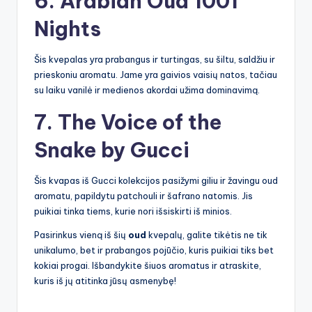
6. Arabian Oud 1001
Nights
Šis kvepalas yra prabangus ir turtingas, su šiltu, saldžiu ir
prieskoniu aromatu. Jame yra gaivios vaisių natos, tačiau
su laiku vanilė ir medienos akordai užima dominavimą.
7. The Voice of the
Snake by Gucci
Šis kvapas iš Gucci kolekcijos pasižymi giliu ir žavingu oud
aromatu, papildytu patchouli ir šafrano natomis. Jis
puikiai tinka tiems, kurie nori išsiskirti iš minios.
Pasirinkus vieną iš šių
oud
kvepalų, galite tikėtis ne tik
unikalumo, bet ir prabangos pojūčio, kuris puikiai tiks bet
kokiai progai. Išbandykite šiuos aromatus ir atraskite,
kuris iš jų atitinka jūsų asmenybę!