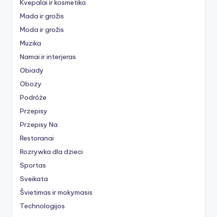
Kvepalai ir kosmetika
Mada ir grožis
Moda ir grožis
Muzika
Namai ir interjeras
Obiady
Obozy
Podróże
Przepisy
Przepisy Na
Restoranai
Rozrywka dla dzieci
Sportas
Sveikata
Švietimas ir mokymasis
Technologijos