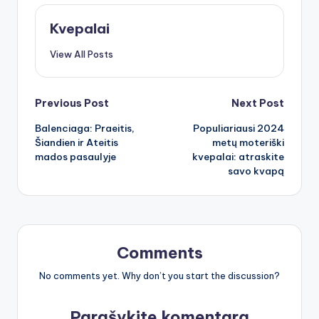
Kvepalai
View All Posts
Post
Previous Post
Next Post
Balenciaga: Praeitis,
Populiariausi 2024
navigation
Šiandien ir Ateitis
metų moteriški
mados pasaulyje
kvepalai: atraskite
savo kvapą
Comments
No comments yet. Why don’t you start the discussion?
Parašykite komentarą