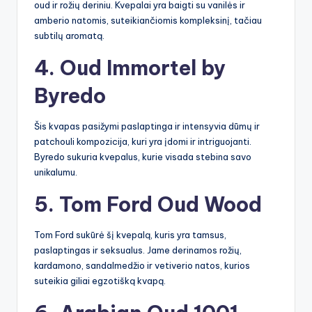
oud ir rožių deriniu. Kvepalai yra baigti su vanilės ir
amberio natomis, suteikiančiomis kompleksinį, tačiau
subtilų aromatą.
4. Oud Immortel by
Byredo
Šis kvapas pasižymi paslaptinga ir intensyvia dūmų ir
patchouli kompozicija, kuri yra įdomi ir intriguojanti.
Byredo sukuria kvepalus, kurie visada stebina savo
unikalumu.
5. Tom Ford Oud Wood
Tom Ford sukūrė šį kvepalą, kuris yra tamsus,
paslaptingas ir seksualus. Jame derinamos rožių,
kardamono, sandalmedžio ir vetiverio natos, kurios
suteikia giliai egzotišką kvapą.