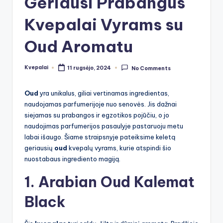
Geriausi Prabangūs
Kvepalai Vyrams su
Oud Aromatu
Kvepalai
11 rugsėjo, 2024
No Comments
Posted
by
Oud
yra unikalus, giliai vertinamas ingredientas,
naudojamas parfumerijoje nuo senovės. Jis dažnai
siejamas su prabangos ir egzotikos pojūčiu, o jo
naudojimas parfumerijos pasaulyje pastaruoju metu
labai išaugo. Šiame straipsnyje pateiksime keletą
geriausių
oud
kvepalų vyrams, kurie atspindi šio
nuostabaus ingrediento magiją.
1. Arabian Oud Kalemat
Black