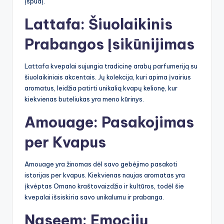
įspūdį.
Lattafa: Šiuolaikinis
Prabangos Įsikūnijimas
Lattafa kvepalai sujungia tradicinę arabų parfumeriją su
šiuolaikiniais akcentais. Jų kolekcija, kuri apima įvairius
aromatus, leidžia patirti unikalią kvapų kelionę, kur
kiekvienas buteliukas yra meno kūrinys.
Amouage: Pasakojimas
per Kvapus
Amouage yra žinomas dėl savo gebėjimo pasakoti
istorijas per kvapus. Kiekvienas naujas aromatas yra
įkvėptas Omano kraštovaizdžio ir kultūros, todėl šie
kvepalai išsiskiria savo unikalumu ir prabanga.
Naseem: Emocijų