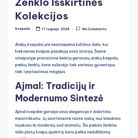
Ženklo Išskirtinės
Kolekcijos
Kvepalai
17 rugsėjo, 2024
No Comments
Posted
by
Arabų kvepalai yra neatsiejama kultūros dalis, kur
kiekvienas kvapas pasakoja savo istoriją. Šiame
straipsnyje pristatome keletą geriausių arabų kvepalų
prekių ženklų, kurie sužavėjo tiek vietinius gyventojus,
tiek tarptautinius mėgėjus.
Ajmal: Tradicijų ir
Modernumo Sintezė
Ajmal kvepalai garsėja savo elegancija ir išskirtiniu
meistriškumu. Jų asortimente rasite viską, nuo klasikinio
muskuso iki modernių oud aromatų. Šis prekės ženklas
siūlo platų kvapų spektrą, kuris paliks neišdildomą