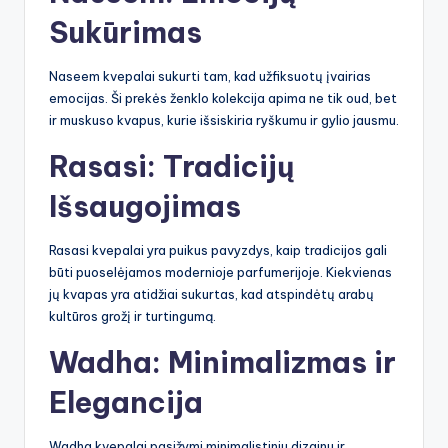
Sukūrimas
Naseem kvepalai sukurti tam, kad užfiksuotų įvairias
emocijas. Ši prekės ženklo kolekcija apima ne tik oud, bet
ir muskuso kvapus, kurie išsiskiria ryškumu ir gylio jausmu.
Rasasi: Tradicijų
Išsaugojimas
Rasasi kvepalai yra puikus pavyzdys, kaip tradicijos gali
būti puoselėjamos modernioje parfumerijoje. Kiekvienas
jų kvapas yra atidžiai sukurtas, kad atspindėtų arabų
kultūros grožį ir turtingumą.
Wadha: Minimalizmas ir
Elegancija
Wadha kvepalai pasižymi minimalistiniu dizainu ir