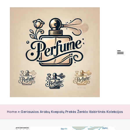
Skip
to
content
Home
»
Geriausios Arabų Kvepalų Prekės Ženklo Išskirtinės Kolekcijos