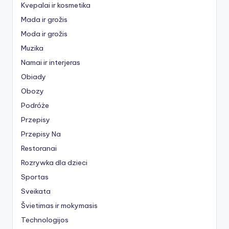
Kvepalai ir kosmetika
Mada ir grožis
Moda ir grožis
Muzika
Namai ir interjeras
Obiady
Obozy
Podróże
Przepisy
Przepisy Na
Restoranai
Rozrywka dla dzieci
Sportas
Sveikata
Švietimas ir mokymasis
Technologijos