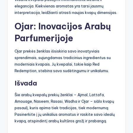
elegancija. Kiekvienas aromatas yra tarsi jausmų
interpretacija, leidžianti atrasti naujas kvapų dimensijas.
Ojar: Inovacijos Arabų
Parfumerijoje
Ojar prekės ženklas išsiskiria savo inovatyviais
sprendimais, sujungdamas tradicinius ingredientus su
moderniais kvapais. Jų kvepalai, tokie kaip Red
Redemption, stebina savo sudėtingumu ir unikalumu.
Išvada
Šie arabų kvepalų prekių ženklai – Ajmal, Lattafa,
Amouage, Naseem, Rasasi, Wadha ir Ojar – siūlo kvapų
pasaulį, kuris apima tiek tradicijas, tiek modernumą.
Pasinerkite į jų unikalius aromatus ir raskite savo idealų
kvapą, atspindintį arabų kultūros grožį ir prabangą.