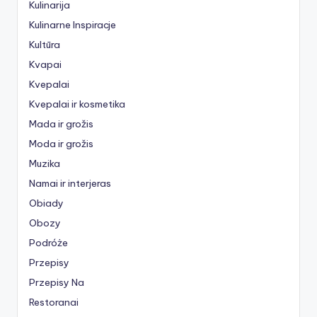
Kulinarija
Kulinarne Inspiracje
Kultūra
Kvapai
Kvepalai
Kvepalai ir kosmetika
Mada ir grožis
Moda ir grožis
Muzika
Namai ir interjeras
Obiady
Obozy
Podróże
Przepisy
Przepisy Na
Restoranai