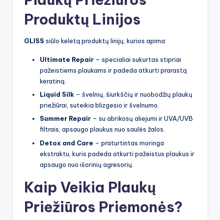
Produktų Linijos
GLISS
siūlo keletą produktų linijų, kurios apima:
Ultimate Repair
– specialiai sukurtas stipriai
pažeistiems plaukams ir padeda atkurti prarastą
keratiną.
Liquid Silk
– švelnių, šiurkščių ir nuobodžių plaukų
priežiūrai, suteikia blizgesio ir švelnumo.
Summer Repair
– su abrikosų aliejumi ir UVA/UVB
filtrais, apsaugo plaukus nuo saulės žalos.
Detox and Care
– praturtintas moringa
ekstraktu, kuris padeda atkurti pažeistus plaukus ir
apsaugo nuo išorinių agresorių.
Kaip Veikia Plaukų
Priežiūros Priemonės?