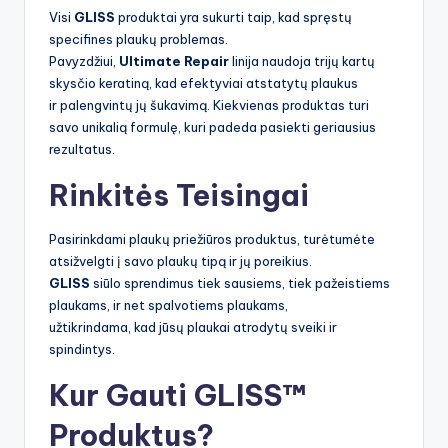
Visi
GLISS
produktai yra sukurti taip, kad spręstų
specifines plaukų problemas.
Pavyzdžiui,
Ultimate Repair
linija naudoja trijų kartų
skysčio keratiną, kad efektyviai atstatytų plaukus
ir palengvintų jų šukavimą. Kiekvienas produktas turi
savo unikalią formulę, kuri padeda pasiekti geriausius
rezultatus.
Rinkitės Teisingai
Pasirinkdami plaukų priežiūros produktus, turėtumėte
atsižvelgti į savo plaukų tipą ir jų poreikius.
GLISS
siūlo sprendimus tiek sausiems, tiek pažeistiems
plaukams, ir net spalvotiems plaukams,
užtikrindama, kad jūsų plaukai atrodytų sveiki ir
spindintys.
Kur Gauti GLISS™
Produktus?