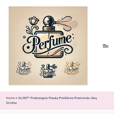
Skip
to
content
Home
»
GLISS™: Prabangios Plaukų Priežiūros Priemonės Jūsų
Grožiui