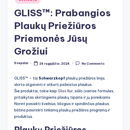
in
GLISS™: Prabangios
Plaukų Priežiūros
Priemonės Jūsų
Grožiui
Kvepalai
24 rugpjūčio, 2024
No Comments
Posted
by
GLISS™ – tai
Schwarzkopf
plaukų priežiūros linija,
skirta atgaivinti ir atkurti pažeistus plaukus.
Šie produktai, tokie kaip
Gliss Kur
, siūlo įvairias formules,
pritaikytas skirtingiems plaukų tipams ir jų poreikiams.
Norint pasiekti švelnius, blizgius ir spindinčius plaukus,
būtina pasirinkti tinkamą plaukų priežiūros programą ir
produktus.
Plaukų Priežiūros