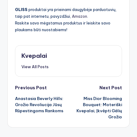
GLISS
produktai yra prieinami daugybėje parduotuvių,
taip pat internetu, pavyzdžiui,
Amazon
.
Raskite savo mėgstamus produktus ir leiskite savo
plaukams būti nuostabiems!
Kvepalai
View All Posts
Post
Previous Post
Next Post
Anastasia Beverly Hills:
Miss Dior Blooming
navigation
Grožio Revoliucija Jūsų
Bouquet: Moteriški
Rūpestingoms Rankoms
Kvepalai, Įkvėpti Gėlių
Grožio