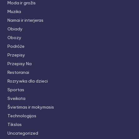
Moda ir grožis
Muzika
Namai ir interjeras
Obiady
Obozy
Podróże
Przepisy
Przepisy Na
Restoranai
Rozrywka dla dzieci
Sportas
Sveikata
Švietimas ir mokymasis
Technologijos
Tikslas
Uncategorized