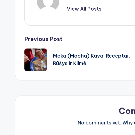
View All Posts
Post
Previous Post
navigation
Moka (Mocha) Kava: Receptai,
Rūšys ir Kilmė
Co
No comments yet. Why do