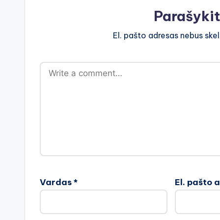
Parašyki
El. pašto adresas nebus ske
Vardas
*
El. pašto 