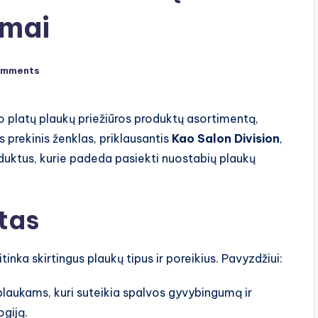
imai
omments
lo platų plaukų priežiūros produktų asortimentą,
s prekinis ženklas, priklausantis
Kao Salon Division
,
oduktus, kurie padeda pasiekti nuostabių plaukų
tas
itinka skirtingus plaukų tipus ir poreikius. Pavyzdžiui:
s plaukams, kuri suteikia spalvos gyvybingumą ir
giją.