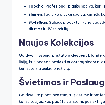
Topchic
: Profesionali plaukų spalva, kuri 
Elumen
: Ilgalaikė plaukų spalva, kuri išlai
StyleSign
: Stiliaus produktai, kurie paded
šilumos ir UV spindulių.
Naujos Kolekcijos
Goldwell neseniai pristatė
iridescent blonde
k
liniją, kuri padeda pasiekti nuostabų sidabrinį a
kuri suteikia puikią priežiūrą.
Švietimas ir Paslau
Goldwell taip pat investuoja į švietimą ir prof
konsultacijas, kad padėtų stilistams pasiekti ge