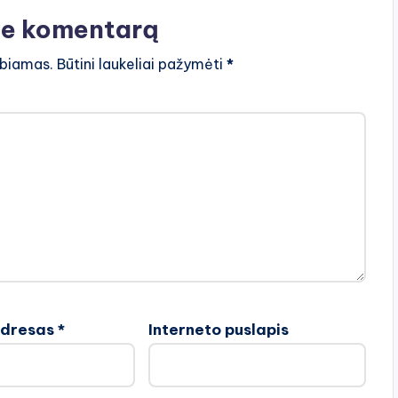
te komentarą
lbiamas.
Būtini laukeliai pažymėti
*
adresas
*
Interneto puslapis