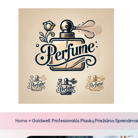
Skip
to
content
Home
»
Goldwell: Profesionalūs Plaukų Priežiūros Sprendima