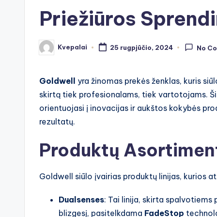
Priežiūros Sprend
Kvepalai
25 rugpjūčio, 2024
No C
Posted
by
Goldwell
yra žinomas prekės ženklas, kuris siū
skirtą tiek profesionalams, tiek vartotojams. Ši
orientuojasi į inovacijas ir aukštos kokybės pr
rezultatų.
Produktų Asortimen
Goldwell siūlo įvairias produktų linijas, kurios at
Dualsenses
: Tai linija, skirta spalvotiem
blizgesį, pasitelkdama
FadeStop
technolo