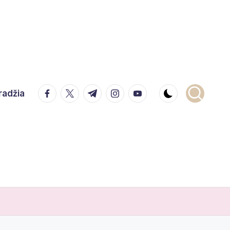
facebook.com
twitter.com
t.me
instagram.com
youtube.com
radžia