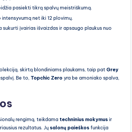
leidžia pasiekti tikrą spalvų meistriškumą.
ko intensyvumą net iki 12 plovimų.
a sukurti įvairias išvaizdas ir apsaugo plaukus nuo
olekciją, skirtą blondiniams plaukams, taip pat
Grey
tspalvį. Be to,
Topchic Zero
yra be amoniako spalva,
gos
esionalų rengimą, teikdama
techninius mokymus
ir
riausius rezultatus. Jų
salonų paieškos
funkcija