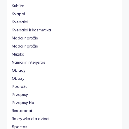
Kultūra
Kvapai
Kvepalai
Kvepalai ir kosmetika
Mada ir grožis
Moda ir grožis
Muzika
Namai ir interjeras
Obiady
Obozy
Podróże
Przepisy
Przepisy Na
Restoranai
Rozrywka dla dzieci
Sportas