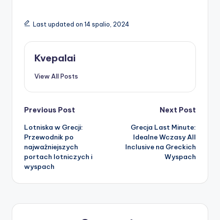
Last updated on 14 spalio, 2024
Kvepalai
View All Posts
Post
Previous Post
Next Post
Lotniska w Grecji:
Grecja Last Minute:
navigation
Przewodnik po
Idealne Wczasy All
najważniejszych
Inclusive na Greckich
portach lotniczych i
Wyspach
wyspach