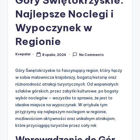
Najlepsze Noclegi i
Wypoczynek w
Regionie
Kvepalai
8 spalio, 2024
No Comments
Posted
by
Góry Świętokrzyskie to fascynujący region, który łączy
w sobie malownicze krajobrazy, bogatą historię oraz
różnorodność atrakcji turystycznych. Od wspaniałych
szlaków górskich, przez zabytki kulturowe, po bogaty
wybór noclegów – wszystko to sprawia, że jest to
idealne miejsce na wypoczynek. W artykule tym
przyjrzymy się najlepszym noclegom w regionie,
możliwościom aktywności oraz unikalnym atrakcjom,
które przyciągają turystów przez cały rok.
Wprowadzenie do Gór