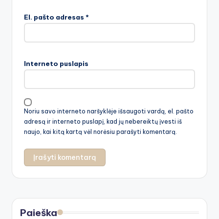
El. pašto adresas
*
Interneto puslapis
Noriu savo interneto naršyklėje išsaugoti vardą, el. pašto
adresą ir interneto puslapį, kad jų nebereiktų įvesti iš
naujo, kai kitą kartą vėl norėsiu parašyti komentarą.
Paieška