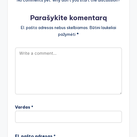
No comments yet. Why don’t you start the discussion?
Parašykite komentarą
El. pašto adresas nebus skelbiamas.
Būtini laukeliai
pažymėti
*
Vardas
*
El. pašto adresas
*