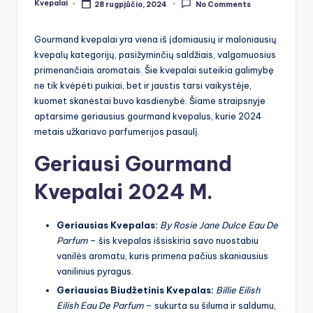
Kvepalai
28 rugpjūčio, 2024
No Comments
Posted
by
Gourmand kvepalai yra viena iš įdomiausių ir maloniausių
kvepalų kategorijų, pasižyminčių saldžiais, valgomuosius
primenančiais aromatais. Šie kvepalai suteikia galimybę
ne tik kvėpėti puikiai, bet ir jaustis tarsi vaikystėje,
kuomet skanėstai buvo kasdienybė. Šiame straipsnyje
aptarsime geriausius gourmand kvepalus, kurie 2024
metais užkariavo parfumerijos pasaulį.
Geriausi Gourmand
Kvepalai 2024 M.
Geriausias Kvepalas:
By Rosie Jane Dulce Eau De
Parfum
– šis kvepalas išsiskiria savo nuostabiu
vanilės aromatu, kuris primena pačius skaniausius
vanilinius pyragus.
Geriausias Biudžetinis Kvepalas:
Billie Eilish
Eilish Eau De Parfum
– sukurta su šiluma ir saldumu,