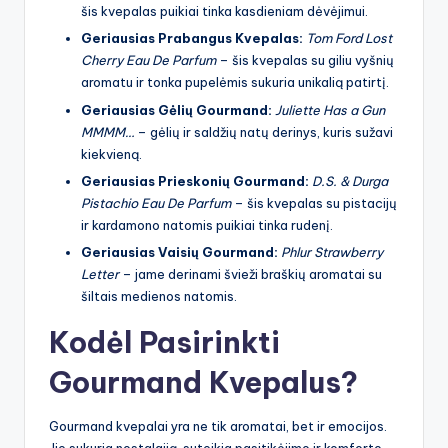
šis kvepalas puikiai tinka kasdieniam dėvėjimui.
Geriausias Prabangus Kvepalas:
Tom Ford Lost
Cherry Eau De Parfum
– šis kvepalas su giliu vyšnių
aromatu ir tonka pupelėmis sukuria unikalią patirtį.
Geriausias Gėlių Gourmand:
Juliette Has a Gun
MMMM…
– gėlių ir saldžių natų derinys, kuris sužavi
kiekvieną.
Geriausias Prieskonių Gourmand:
D.S. & Durga
Pistachio Eau De Parfum
– šis kvepalas su pistacijų
ir kardamono natomis puikiai tinka rudenį.
Geriausias Vaisių Gourmand:
Phlur Strawberry
Letter
– jame derinami švieži braškių aromatai su
šiltais medienos natomis.
Kodėl Pasirinkti
Gourmand Kvepalus?
Gourmand kvepalai yra ne tik aromatai, bet ir emocijos.
Jie sukuria nostalgiją, suteikia pasitikėjimo ir komforto