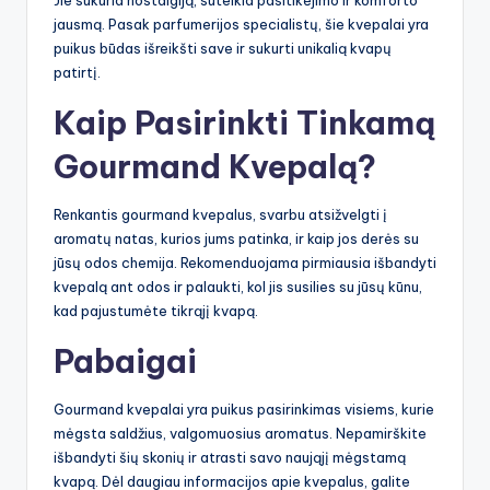
jausmą. Pasak parfumerijos specialistų, šie kvepalai yra
puikus būdas išreikšti save ir sukurti unikalią kvapų
patirtį.
Kaip Pasirinkti Tinkamą
Gourmand Kvepalą?
Renkantis gourmand kvepalus, svarbu atsižvelgti į
aromatų natas, kurios jums patinka, ir kaip jos derės su
jūsų odos chemija. Rekomenduojama pirmiausia išbandyti
kvepalą ant odos ir palaukti, kol jis susilies su jūsų kūnu,
kad pajustumėte tikrąjį kvapą.
Pabaigai
Gourmand kvepalai yra puikus pasirinkimas visiems, kurie
mėgsta saldžius, valgomuosius aromatus. Nepamirškite
išbandyti šių skonių ir atrasti savo naująjį mėgstamą
kvapą. Dėl daugiau informacijos apie kvepalus, galite