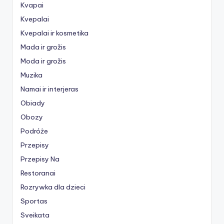
Kvapai
Kvepalai
Kvepalai ir kosmetika
Mada ir grožis
Moda ir grožis
Muzika
Namai ir interjeras
Obiady
Obozy
Podróże
Przepisy
Przepisy Na
Restoranai
Rozrywka dla dzieci
Sportas
Sveikata