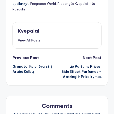
apsilankyti
Fragrance World: Prabangūs Kvepalai ir Jų
Pasaulis
.
Kvepalai
View All Posts
Post
Previous Post
Next Post
Granato: Kaip Išversti į
Initio Parfums Prives:
navigation
Arabų Kalbą
Side Effect Parfumas –
Aistringi ir Pritaikymas
Comments