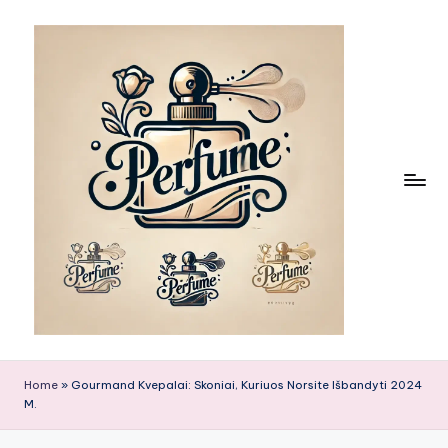
Skip
to
content
Home
»
Gourmand Kvepalai: Skoniai, Kuriuos Norsite Išbandyti 2024
M.