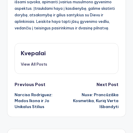
išsami sąvoka, apimanti įvairius musulmono gyvenimo
aspektus. Įtraukdami haya į kasdienybę, galime skatinti
dorybę, atsakomybę ir gilius santykius su Dievu ir
aplinkiniais. Leiskite haya tapti jūsų gyvenimo vedliu,
vedančiu į teisingus pasirinkimus ir dvasinę pilnatvę.
Kvepalai
View All Posts
Post
Previous Post
Next Post
Narciso Rodriguez:
Nuxe: Prancūziška
navigation
Mados Ikona ir Jo
Kosmetika, Kurią Verta
Unikalus Stilius
Išbandyti