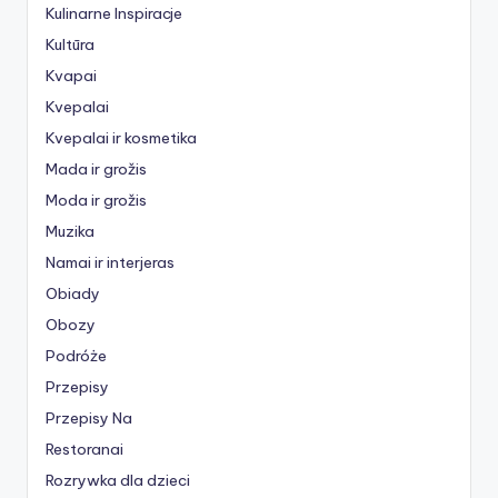
Kulinarne Inspiracje
Kultūra
Kvapai
Kvepalai
Kvepalai ir kosmetika
Mada ir grožis
Moda ir grožis
Muzika
Namai ir interjeras
Obiady
Obozy
Podróże
Przepisy
Przepisy Na
Restoranai
Rozrywka dla dzieci