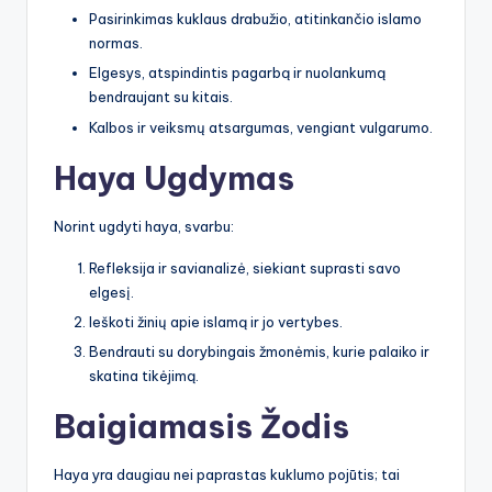
Pasirinkimas kuklaus drabužio, atitinkančio islamo
normas.
Elgesys, atspindintis pagarbą ir nuolankumą
bendraujant su kitais.
Kalbos ir veiksmų atsargumas, vengiant vulgarumo.
Haya Ugdymas
Norint ugdyti haya, svarbu:
Refleksija ir savianalizė, siekiant suprasti savo
elgesį.
Ieškoti žinių apie islamą ir jo vertybes.
Bendrauti su dorybingais žmonėmis, kurie palaiko ir
skatina tikėjimą.
Baigiamasis Žodis
Haya yra daugiau nei paprastas kuklumo pojūtis; tai