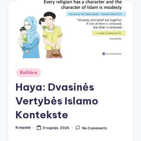
Posted
Kultūra
in
Haya: Dvasinės
Vertybės Islamo
Kontekste
Kvepalai
3 rugsėjo, 2024
No Comments
Posted
by