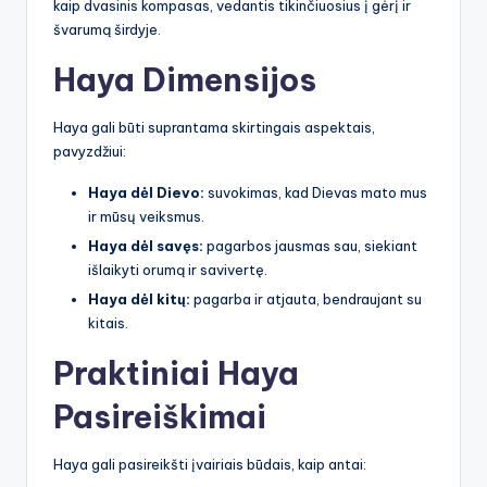
kaip dvasinis kompasas, vedantis tikinčiuosius į gėrį ir
švarumą širdyje.
Haya Dimensijos
Haya gali būti suprantama skirtingais aspektais,
pavyzdžiui:
Haya dėl Dievo:
suvokimas, kad Dievas mato mus
ir mūsų veiksmus.
Haya dėl savęs:
pagarbos jausmas sau, siekiant
išlaikyti orumą ir savivertę.
Haya dėl kitų:
pagarba ir atjauta, bendraujant su
kitais.
Praktiniai Haya
Pasireiškimai
Haya gali pasireikšti įvairiais būdais, kaip antai: