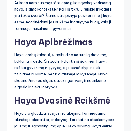
Ar kada nors susimąstėte apie gilią sąvoką, vadinamą
haya, islamo kontekste? Ką ji iš tikrųjų reiškia ir kodėl ji
yra tokia svarbi? Šiame straipsnyje pasinersime į haya
esmę, nagrinėdami jos reikšmę ir daugybę būdų, kaip ji
formuoja musulmonų gyvenimus.
Haya Apibrėžimas
Haya, arabų kalba
حياء
, apibūdina natūralią drovumą,
kuklumą ir gėdą. Šis žodis, kylantis iš šaknies „hayy“,
reiškia gyvenimą ir gyvybę, o jo esmė slypi ne tik
fiziniame kuklume, bet ir dvasinėje laikysenoje. Haya
skatina žmones elgtis atsakingai, vengti netinkamo
elgesio ir siekti dorybės.
Haya Dvasinė Reikšmė
Haya yra glaudžiai susijusi su tikėjimu, formuodama
tikinčiojo charakterį ir dorybę. Tai skatina atsakomybės
jausmą ir sąmoningumą apie Dievo buvimą. Haya veikia