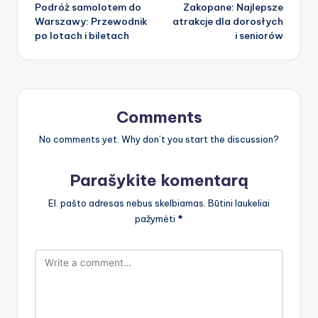
Podróż samolotem do
Zakopane: Najlepsze
navigation
Warszawy: Przewodnik
atrakcje dla dorosłych
po lotach i biletach
i seniorów
Comments
No comments yet. Why don’t you start the discussion?
Parašykite komentarą
El. pašto adresas nebus skelbiamas.
Būtini laukeliai
pažymėti
*