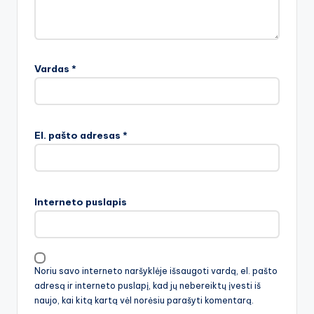
Vardas
*
El. pašto adresas
*
Interneto puslapis
Noriu savo interneto naršyklėje išsaugoti vardą, el. pašto
adresą ir interneto puslapį, kad jų nebereiktų įvesti iš
naujo, kai kitą kartą vėl norėsiu parašyti komentarą.