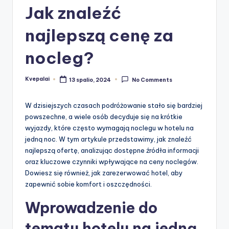
Jak znaleźć
najlepszą cenę za
nocleg?
Kvepalai
13 spalio, 2024
No Comments
Posted
by
W dzisiejszych czasach podróżowanie stało się bardziej
powszechne, a wiele osób decyduje się na krótkie
wyjazdy, które często wymagają noclegu w hotelu na
jedną noc. W tym artykule przedstawimy, jak znaleźć
najlepszą ofertę, analizując dostępne źródła informacji
oraz kluczowe czynniki wpływające na ceny noclegów.
Dowiesz się również, jak zarezerwować hotel, aby
zapewnić sobie komfort i oszczędności.
Wprowadzenie do
tematu hotelu na jedną