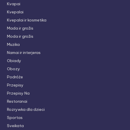
Kvapai
Kvepalai
Kvepalai ir kosmetika
Mada ir grožis
Moda ir grožis
Muzika
Namai ir interjeras
Obiady
Obozy
Podróże
Przepisy
Przepisy Na
Restoranai
Rozrywka dla dzieci
Sportas
Sveikata