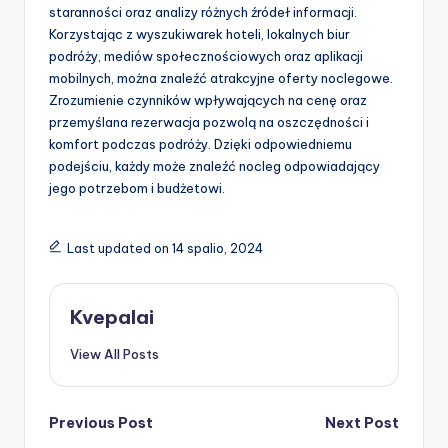
staranności oraz analizy różnych źródeł informacji.
Korzystając z wyszukiwarek hoteli, lokalnych biur
podróży, mediów społecznościowych oraz aplikacji
mobilnych, można znaleźć atrakcyjne oferty noclegowe.
Zrozumienie czynników wpływających na cenę oraz
przemyślana rezerwacja pozwolą na oszczędności i
komfort podczas podróży. Dzięki odpowiedniemu
podejściu, każdy może znaleźć nocleg odpowiadający
jego potrzebom i budżetowi.
Last updated on 14 spalio, 2024
Kvepalai
View All Posts
Post
Previous Post
Next Post