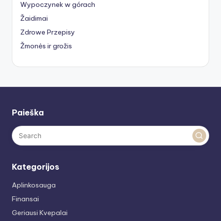
Wypoczynek w górach
Žaidimai
Zdrowe Przepisy
Žmonės ir grožis
Paieška
Kategorijos
Aplinkosauga
Finansai
Geriausi Kvepalai