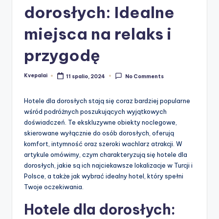
dorosłych: Idealne
miejsca na relaks i
przygodę
Kvepalai
11 spalio, 2024
No Comments
Posted
by
Hotele dla dorosłych stają się coraz bardziej popularne
wśród podróżnych poszukujących wyjątkowych
doświadczeń. Te ekskluzywne obiekty noclegowe,
skierowane wyłącznie do osób dorosłych, oferują
komfort, intymność oraz szeroki wachlarz atrakcji. W
artykule omówimy, czym charakteryzują się hotele dla
dorosłych, jakie są ich najciekawsze lokalizacje w Turcji i
Polsce, a także jak wybrać idealny hotel, który spełni
Twoje oczekiwania.
Hotele dla dorosłych: