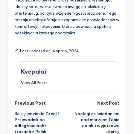
niezależnie od preferencji czy oczekiwań. Wybierając
idealny hotel, warto zwrócić uwagę na lokalizację,
ofertę usług, politykę względem gości oraz cenę. Tego
rodzaju obiekty oferują niezapomniane doświadczenia w
komfortowym otoczeniu, które z pewnością spełnią
oczekiwania każdego podróżnika.
Last updated on 14 spalio, 2024
Kvepalai
View All Posts
Post
Previous Post
Next Post
Ile się jedzie do Grecji?
Noclegi ze śniadaniem
navigation
Przewodnik po
nad morzem: Tanie
odległościach i
domki i wyjątkowe
trasach z Polski
oferty