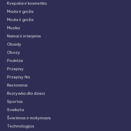
Kvepalai ir kosmetika
Mada ir grožis
Moda ir grožis
Muzika
Namai ir interjeras
Obiady
Obozy
Podróże
Przepisy
Przepisy Na
Restoranai
Rozrywka dla dzieci
Sportas
Sveikata
Švietimas ir mokymasis
Technologijos