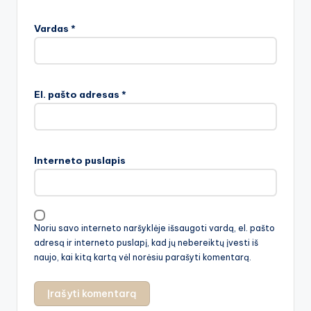
Vardas
*
El. pašto adresas
*
Interneto puslapis
Noriu savo interneto naršyklėje išsaugoti vardą, el. pašto
adresą ir interneto puslapį, kad jų nebereiktų įvesti iš
naujo, kai kitą kartą vėl norėsiu parašyti komentarą.