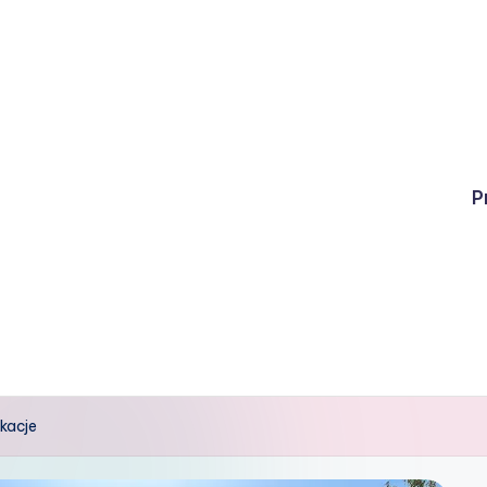
P
kacje