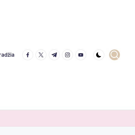
facebook.com
twitter.com
t.me
instagram.com
youtube.com
radžia