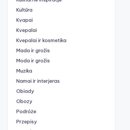
Kultūra
Kvapai
Kvepalai
Kvepalai ir kosmetika
Mada ir grožis
Moda ir grožis
Muzika
Namai ir interjeras
Obiady
Obozy
Podróże
Przepisy