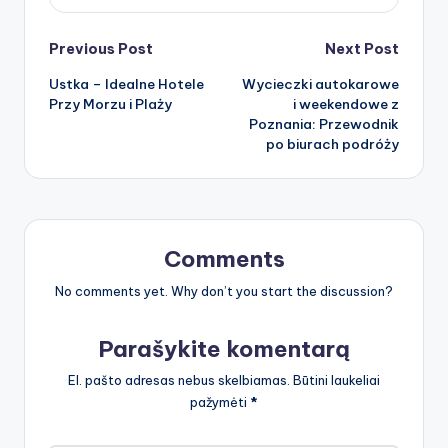
Post
Previous Post
Next Post
Ustka – Idealne Hotele
Wycieczki autokarowe
navigation
Przy Morzu i Plaży
i weekendowe z
Poznania: Przewodnik
po biurach podróży
Comments
No comments yet. Why don’t you start the discussion?
Parašykite komentarą
El. pašto adresas nebus skelbiamas.
Būtini laukeliai
pažymėti
*