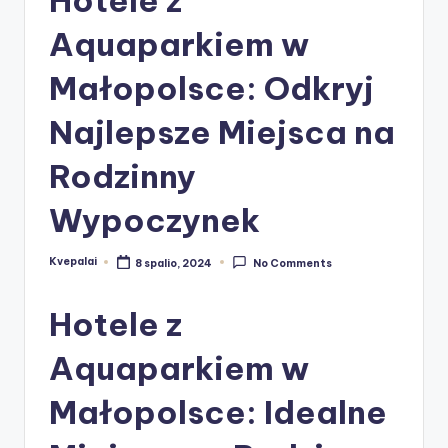
Aquaparkiem w
Małopolsce: Odkryj
Najlepsze Miejsca na
Rodzinny
Wypoczynek
Kvepalai
8 spalio, 2024
No Comments
Posted
by
Hotele z
Aquaparkiem w
Małopolsce: Idealne