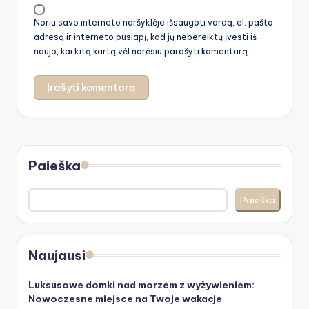
Noriu savo interneto naršyklėje išsaugoti vardą, el. pašto
adresą ir interneto puslapį, kad jų nebereiktų įvesti iš
naujo, kai kitą kartą vėl norėsiu parašyti komentarą.
Paieška
Paieška
Naujausi
Luksusowe domki nad morzem z wyżywieniem:
Nowoczesne miejsce na Twoje wakacje