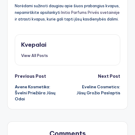
Norėdami sužinoti daugiau apie šiuos prabangius kvapus,
nepamirškite apsilankyti
Initio Parfums Privés svetainėje
ir atrasti kvapus, kurie gali tapti jūsų kasdienybės dalimi.
Kvepalai
View All Posts
Post
Previous Post
Next Post
Avene Kosmetika:
Eveline Cosmetics:
navigation
Švelni Priežiūra Jūsų
Jūsų Grožio Paslaptis
Odai
Comments