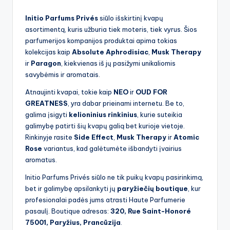
by
Initio Parfums Privés
siūlo išskirtinį kvapų
asortimentą, kuris užburia tiek moteris, tiek vyrus. Šios
parfumerijos kompanijos produktai apima tokias
kolekcijas kaip
Absolute Aphrodisiac
,
Musk Therapy
ir
Paragon
, kiekvienas iš jų pasižymi unikaliomis
savybėmis ir aromatais.
Atnaujinti kvapai, tokie kaip
NEO
ir
OUD FOR
GREATNESS
, yra dabar prieinami internetu. Be to,
galima įsigyti
kelioninius rinkinius
, kurie suteikia
galimybę patirti šių kvapų galią bet kurioje vietoje.
Rinkinyje rasite
Side Effect
,
Musk Therapy
ir
Atomic
Rose
variantus, kad galėtumėte išbandyti įvairius
aromatus.
Initio Parfums Privés siūlo ne tik puikų kvapų pasirinkimą,
bet ir galimybę apsilankyti jų
paryžiečių boutique
, kur
profesionalai padės jums atrasti Haute Parfumerie
pasaulį. Boutique adresas:
320, Rue Saint-Honoré
75001, Paryžius, Prancūzija
.