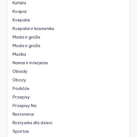
Kultūra
Kvapai
Kvepalai
Kvepalai ir kosmetika
Mada ir grožis
Moda ir grožis
Muzika
Namai ir interjeras
Obiady
Obozy
Podróże
Przepisy
Przepisy Na
Restoranai
Rozrywka dla dzieci
Sportas