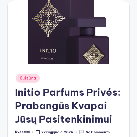
Posted
Kultūra
in
Initio Parfums Privés:
Prabangūs Kvapai
Jūsų Pasitenkinimui
Kvepalai
22 rugpjūčio, 2024
No Comments
Posted