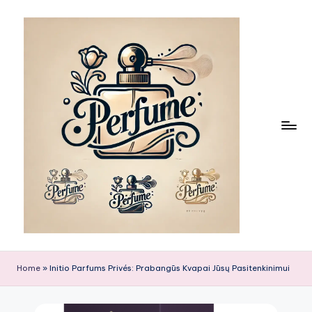
Skip
to
content
Home
»
Initio Parfums Privés: Prabangūs Kvapai Jūsų Pasitenkinimui