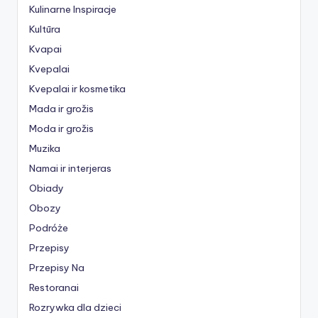
Kulinarne Inspiracje
Kultūra
Kvapai
Kvepalai
Kvepalai ir kosmetika
Mada ir grožis
Moda ir grožis
Muzika
Namai ir interjeras
Obiady
Obozy
Podróże
Przepisy
Przepisy Na
Restoranai
Rozrywka dla dzieci