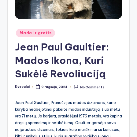
Posted
Mada ir grožis
in
Jean Paul Gaultier:
Mados Ikona, Kuri
Sukėlė Revoliuciją
Kvepalai
9 rugsėjo, 2024
No Comments
Posted
by
Jean Paul Gaultier, Prancūzijos mados dizaineris, kurio
kūryba neabejotinai pakeitė mados industriją, šiuo metu
yra 71 metų. Jo karjera, prasidėjusi 1976 metais, yra kupina
drąsių sprendimų ir netikėtumų. Gaultier garsėja savo
neįprastais dizainais, tokiais kaip marškiniai su konusais,
kilti ir unikalus stilius, kuris sugrąžino vyrišką sijoną į