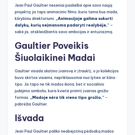
Jean Paul Gaultier neseniai paskelbė apie savo naują
projektą: jis taps animacinio filmo, kurio tema bus mada,
kūrybiniu direktoriumi.
„Animacijoje galima sukurti
dalykų, kurių neįmanoma padaryti realybėje,”
–
sakė jis, atskleidžiantis savo ambicijas ir entuziazmą.
Gaultier Poveikis
Šiuolaikinei Madai
Gaultier visada skatino įvairovę ir įtrauktį, o jo kolekcijos
buvo skirtos visiems, nepriklausomai nuo lyties ar kūno
tipo. Jis tapo ne tik mados ikona, bet ir socialinio
judėjimo simboliu, kuris kvietė priimti įvairias grožio
formas.
„Madoje nėra tik vieno tipo grožio,”
–
pabrėžia Gaultier.
Išvada
Jean Paul Gaultier paliko neabejotiną pėdsaką mados