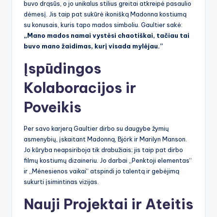
buvo drąsūs, o jo unikalus stilius greitai atkreipė pasaulio
dėmesį. Jis taip pat sukūrė ikonišką Madonna kostiumą
su konusais, kuris tapo mados simboliu. Gaultier sakė:
„Mano mados namai vystėsi chaotiškai, tačiau tai
buvo mano žaidimas, kurį visada mylėjau.”
Įspūdingos
Kolaboracijos ir
Poveikis
Per savo karjerą Gaultier dirbo su daugybe žymių
asmenybių, įskaitant Madonną, Björk ir Marilyn Manson.
Jo kūryba neapsiriboja tik drabužiais; jis taip pat dirbo
filmų kostiumų dizaineriu. Jo darbai „Penktoji elementas“
ir „Mėnesienos vaikai“ atspindi jo talentą ir gebėjimą
sukurti įsimintinas vizijas.
Nauji Projektai ir Ateitis