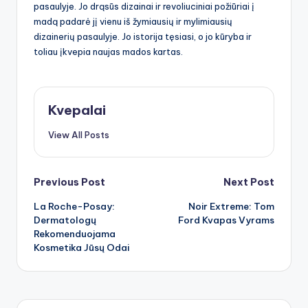
pasaulyje. Jo drąsūs dizainai ir revoliuciniai požiūriai į
madą padarė jį vienu iš žymiausių ir mylimiausių
dizainerių pasaulyje. Jo istorija tęsiasi, o jo kūryba ir
toliau įkvepia naujas mados kartas.
Kvepalai
View All Posts
Post
Previous Post
Next Post
La Roche-Posay:
Noir Extreme: Tom
navigation
Dermatologų
Ford Kvapas Vyrams
Rekomenduojama
Kosmetika Jūsų Odai