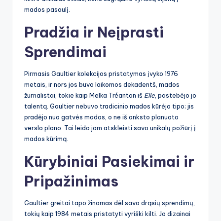
mados pasaulį.
Pradžia ir Neįprasti
Sprendimai
Pirmasis Gaultier kolekcijos pristatymas įvyko 1976
metais, ir nors jos buvo laikomos dekadentš, mados
žurnalistai, tokie kaip Melka Tréanton iš
Elle
, pastebėjo jo
talentą. Gaultier nebuvo tradicinio mados kūrėjo tipo; jis
pradėjo nuo gatvės mados, o ne iš anksto planuoto
verslo plano. Tai leido jam atskleisti savo unikalų požiūrį į
mados kūrimą.
Kūrybiniai Pasiekimai ir
Pripažinimas
Gaultier greitai tapo žinomas dėl savo drąsių sprendimų,
tokių kaip 1984 metais pristatyti vyriški kilti. Jo dizainai