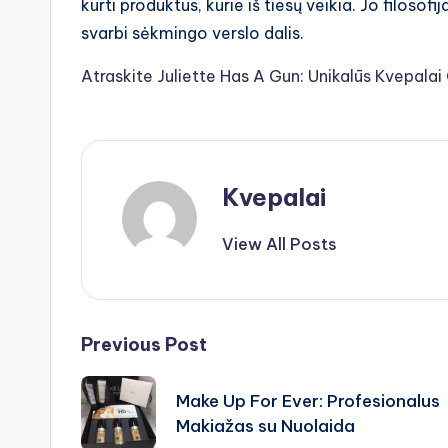
kurti produktus, kurie iš tiesų veikia. Jo filosof
svarbi sėkmingo verslo dalis.
Atraskite Juliette Has A Gun: Unikalūs Kvepala
Kvepalai
View All Posts
Post
Previous Post
navigation
Make Up For Ever: Profesionalus
Makiažas su Nuolaida