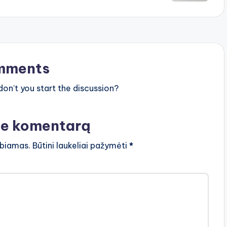
mments
n’t you start the discussion?
te komentarą
lbiamas.
Būtini laukeliai pažymėti
*