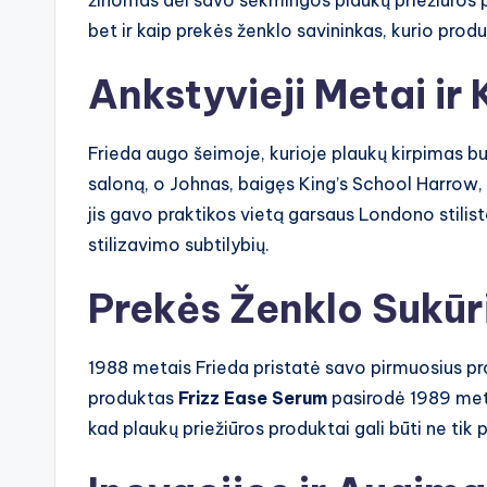
žinomas dėl savo sėkmingos plaukų priežiūros prod
bet ir kaip prekės ženklo savininkas, kurio prod
Ankstyvieji Metai ir 
Frieda augo šeimoje, kurioje plaukų kirpimas bu
saloną, o Johnas, baigęs King’s School Harrow, 
jis gavo praktikos vietą garsaus Londono stilis
stilizavimo subtilybių.
Prekės Ženklo Sukū
1988 metais Frieda pristatė savo pirmuosius pro
produktas
Frizz Ease Serum
pasirodė 1989 metai
kad plaukų priežiūros produktai gali būti ne tik 