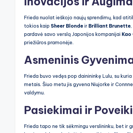
Inovacijos ir Augima
Frieda nuolat ieškojo naujų sprendimų, kad atitik
tokios kaip
Sheer Blonde
ir
Brilliant Brunette
,
pardavė savo verslą Japonijos kompanijai
Kao 
priežiūros pramonėje.
Asmeninis Gyvenim
Frieda buvo vedęs pop dainininkę Lulu, su kuria
metais. Šiuo metu jis gyvena Niujorke ir Connne
valdymu.
Pasiekimai ir Poveik
Frieda tapo ne tik sėkmingu verslininku, bet i