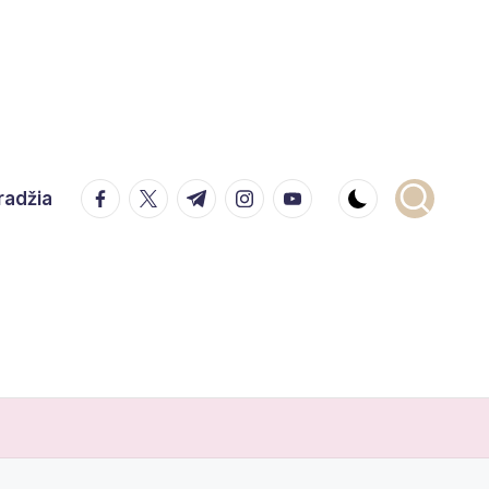
facebook.com
twitter.com
t.me
instagram.com
youtube.com
radžia