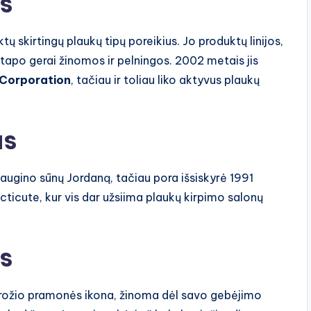
s
tų skirtingų plaukų tipų poreikius. Jo produktų linijos,
 tapo gerai žinomos ir pelningos. 2002 metais jis
Corporation
, tačiau ir toliau liko aktyvus plaukų
as
 augino sūnų Jordaną, tačiau pora išsiskyrė 1991
cticute, kur vis dar užsiima plaukų kirpimo salonų
is
r grožio pramonės ikona, žinoma dėl savo gebėjimo