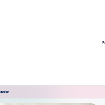
P
atorius