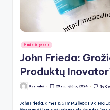
Posted
Mada ir grožis
in
John Frieda: Groži
Produktų Inovator
Kvepalai
29 rugpjūčio, 2024
No C
Posted
by
John Frieda
, gimęs 1951 metų liepos 9 dieną Lond