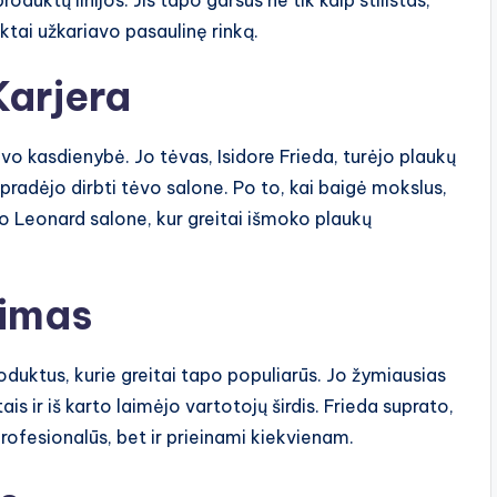
uktų linijos. Jis tapo garsus ne tik kaip stilistas,
uktai užkariavo pasaulinę rinką.
Karjera
vo kasdienybė. Jo tėvas, Isidore Frieda, turėjo plaukų
pradėjo dirbti tėvo salone. Po to, kai baigė mokslus,
to Leonard salone, kur greitai išmoko plaukų
rimas
duktus, kurie greitai tapo populiarūs. Jo žymiausias
s ir iš karto laimėjo vartotojų širdis. Frieda suprato,
profesionalūs, bet ir prieinami kiekvienam.