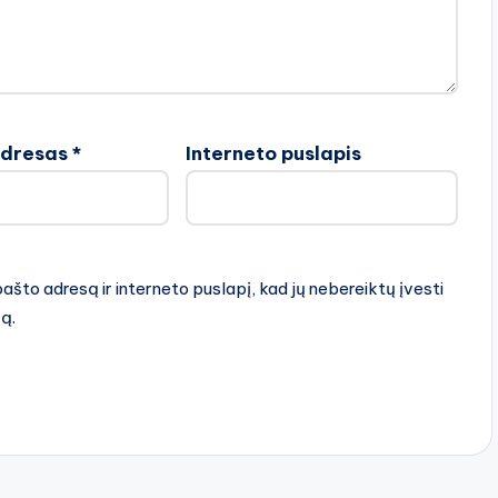
adresas
*
Interneto puslapis
pašto adresą ir interneto puslapį, kad jų nebereiktų įvesti
rą.