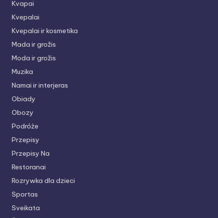
Kvapai
Kvepalai
Kvepalai ir kosmetika
Mada ir grožis
Moda ir grožis
Muzika
Namai ir interjeras
Obiady
Obozy
Podróże
Przepisy
Przepisy Na
Restoranai
Rozrywka dla dzieci
Sportas
Sveikata