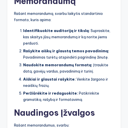
Memorandumą
Rašant memorandumą, svarbu laikytis standartinio
formato, kuris apima:
Identifikuokite auditoriją ir tikslą:
Supraskite,
kas skaitys jūsų memorandumą ir ką norite jiems
perduoti.
Rašykite aiškų ir glaustą temos pavadinimą:
Pavadinimas turėtų atspindėti pagrindinę žinutę.
Naudokite memorandumų formatą:
Įtraukite
datą, gavėjų vardus, pavadinimą ir turinį.
Aiškiai ir glaustai rašykite:
Venkite žargono ir
neaiškių frazių.
Peržiūrėkite ir redaguokite:
Patikrinkite
gramatiką, rašybą ir formatavimą.
Naudingos Įžvalgos
Rašant memorandumus, svarbu: