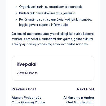
Organizuoti turinį su antraštėmis ir sąrašais.
Pridėti reikiamus dokumentus, jei reikia.
Po išsiuntimo sekti su gavėjais, kad įsitikintumėte,
jog jie gavo ir suprato informaciją.
Galiausiai, memorandumai yra reikalingi, kai turite ką nors
svarbaus pranešti. Naudodami šias gaires, galite sukurti
efektyvų ir aiškų pranešimą savo komandos nariams.
Kvepalai
View All Posts
Post
Previous Post
Next Post
Aigner: Prabangūs
Al Haramain Amber
navigation
Odos Gaminių Mados
Oud Gold Edition: