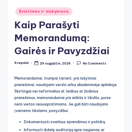
Posted
Švietimas ir mokymasis
in
Kaip Parašyti
Memorandumą:
Gairės ir Pavyzdžiai
Kvepalai
29 rugpjūčio, 2024
No Comments
Posted
by
Memorandumai, trumpai tariant, yra rašytiniai
pranešimai, naudojami verslo arba akademinėje aplinkoje.
Skirtingai nei neformalius el. laiškus ar žodinius
pranešimus, memorandumai yra aiškūs ir tikslūs, juose
nėra vietos nesusipratimams. Jie gali būti naudojami
įvairiems tikslams, pavyzdžiui:
Dokumentuoti svarbius sprendimus ir politiką.
Informuoti didelę auditoriją apie naujienas ar