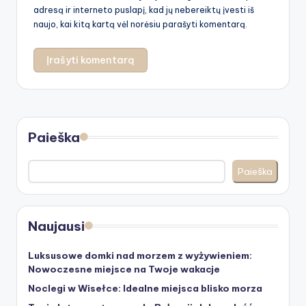
adresą ir interneto puslapį, kad jų nebereiktų įvesti iš
naujo, kai kitą kartą vėl norėsiu parašyti komentarą.
Paieška
Paieška
Naujausi
Luksusowe domki nad morzem z wyżywieniem:
Nowoczesne miejsce na Twoje wakacje
Noclegi w Wisełce: Idealne miejsca blisko morza