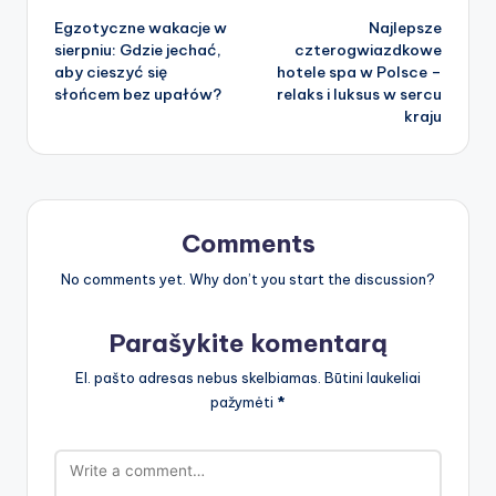
Egzotyczne wakacje w
Najlepsze
navigation
sierpniu: Gdzie jechać,
czterogwiazdkowe
aby cieszyć się
hotele spa w Polsce –
słońcem bez upałów?
relaks i luksus w sercu
kraju
Comments
No comments yet. Why don’t you start the discussion?
Parašykite komentarą
El. pašto adresas nebus skelbiamas.
Būtini laukeliai
pažymėti
*