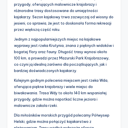
przygody, oferujących malownicze krajobrazy i
różnorodne trasy dostosowane do umiejętności
kajakarzy. Sezon kajakowy trwa zazwyczaj od wiosny do
jesieni, co sprawia, że jest to doskonała forma rekreacji
przez większą część roku.
Jednym z najpopularniejszych miejsc na kajakowe
wyprawy jest rzeka Krutynia, znana z pięknych widoków i
bogatej flory oraz fauny. Długość trasy wynosi około
100 km, a prowadzi przez Mazurski Park Krajobrazowy,
co czyni ją idealną zarówno dla początkujących, jak i
bardziej doświadczonych kajakarzy.
Kolejnym godnym polecenia miejscem jest rzeka Wda,
oferująca piękne krajobrazy i wiele miejsc do
biwakowania. Trasa Wdy to około 140 km wspaniałej
przygody, gdzie można napotkać liczne jeziora i
malownicze zakola rzeki.
Dla miłośników morskich przygód polecamy Półwysep
Helski, gdzie można połączyć kajakarstwo z
plażowaniem. Trasy wzdłuż wybrzeża oferują