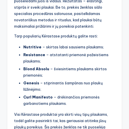
puoselėdami juos iš vidaus. Rezultatas – elastingi,
stiprūs ir sveiki plaukai. Be to, prekės ženklas siūlo
specialias procedūras salonuose, pasitelkdamas
novatoriškus metodus ir ritualus, kad plaukai būtų
maksimaliai prižiūrimi ir jų poreikiai patenkinti.
Tarp populiarių Kérastase produktų galite rasti:
Nutritive
– skirtas labai sausiems plaukams;
Resistance
– atstatanti priemonė pažeistiems
plaukams;
Blond Absolu
– šviesintiems plaukams skirtos
priemonės;
Genesis
– stiprinantis šampūnas nuo plaukų
lūžinėjimo;
Curl Manifesto
– drėkinančios priemonės
garbanotiems plaukams.
Visi Kérastase produktai yra skirti visų tipų plaukams,
todėl galite pasirinkti tai, kas geriausiai atitinka jūsų
plaukų poreikius. Šis prekės ženklas ne tik puoselėja