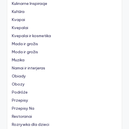
Kulinarne Inspiracje
Kultūra
Kvapai
Kvepalai
Kvepalai ir kosmetika
Mada ir grožis
Moda ir grožis
Muzika
Namai ir interjeras
Obiady
Obozy
Podróże
Przepisy
Przepisy Na
Restoranai
Rozrywka dla dzieci