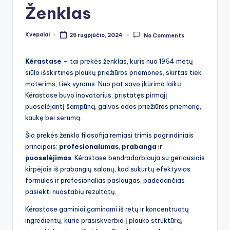
Ženklas
Kvepalai
25 rugpjūčio, 2024
No Comments
Posted
by
Kérastase
– tai prekės ženklas, kuris nuo 1964 metų
siūlo išskirtines plaukų priežiūros priemones, skirtas tiek
moterims, tiek vyrams. Nuo pat savo įkūrimo laikų
Kérastase buvo inovatorius, pristatęs pirmąjį
puoselėjantį šampūną, galvos odos priežiūros priemonę,
kaukę bei serumą.
Šio prekės ženklo filosofija remiasi trimis pagrindiniais
principais:
profesionalumas
,
prabanga
ir
puoselėjimas
. Kérastase bendradarbiauja su geriausiais
kirpėjais iš prabangių salonų, kad sukurtų efektyvias
formules ir profesionalias paslaugas, padedančias
pasiekti nuostabių rezultatų.
Kérastase gaminiai gaminami iš retų ir koncentruotų
ingredientų, kurie prasiskverbia į plauko struktūrą,