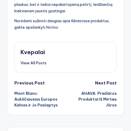
plaukus, bet ir teikia nepakartojamą patirtį, leidžiančią
kiekvienam jaustis ypatingai.
Norėdami sužinoti daugiau apie Kérastase produktus,
galite apsilankyti
Notino
.
Kvepalai
View All Posts
Post
Previous Post
Next Post
Mont Blanc:
AHAVA: Priežiūros
navigation
Aukščiausias Europos
Produktai Iš Mirties
Kalnas ir Jo Paslaptys
Jūros