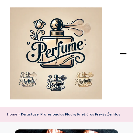
Skip
to
content
Home
»
Kérastase: Profesionalus Plaukų Priežiūros Prekės Ženklas