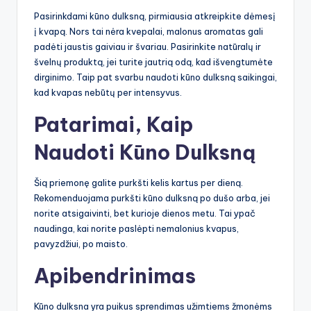
Pasirinkdami kūno dulksną, pirmiausia atkreipkite dėmesį
į kvapą. Nors tai nėra kvepalai, malonus aromatas gali
padėti jaustis gaiviau ir švariau. Pasirinkite natūralų ir
švelnų produktą, jei turite jautrią odą, kad išvengtumėte
dirginimo. Taip pat svarbu naudoti kūno dulksną saikingai,
kad kvapas nebūtų per intensyvus.
Patarimai, Kaip
Naudoti Kūno Dulksną
Šią priemonę galite purkšti kelis kartus per dieną.
Rekomenduojama purkšti kūno dulksną po dušo arba, jei
norite atsigaivinti, bet kurioje dienos metu. Tai ypač
naudinga, kai norite paslėpti nemalonius kvapus,
pavyzdžiui, po maisto.
Apibendrinimas
Kūno dulksna yra puikus sprendimas užimtiems žmonėms