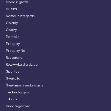
Moda ir grožis
Muzika
Namai ir interjeras
Obiady
Obozy
Podróże
Przepisy
Przepisy Na
Restoranai
Rozrywka dla dzieci
Sportas
Sveikata
Švietimas ir mokymasis
Technologijos
Tikslas
Uncategorized