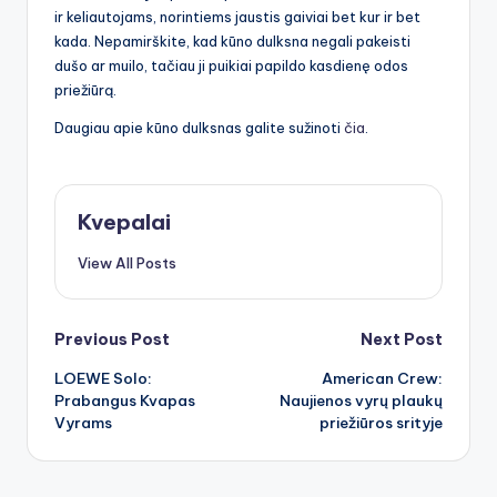
ir keliautojams, norintiems jaustis gaiviai bet kur ir bet
kada. Nepamirškite, kad kūno dulksna negali pakeisti
dušo ar muilo, tačiau ji puikiai papildo kasdienę odos
priežiūrą.
Daugiau apie kūno dulksnas galite sužinoti
čia
.
Kvepalai
View All Posts
Post
Previous Post
Next Post
LOEWE Solo:
American Crew:
navigation
Prabangus Kvapas
Naujienos vyrų plaukų
Vyrams
priežiūros srityje