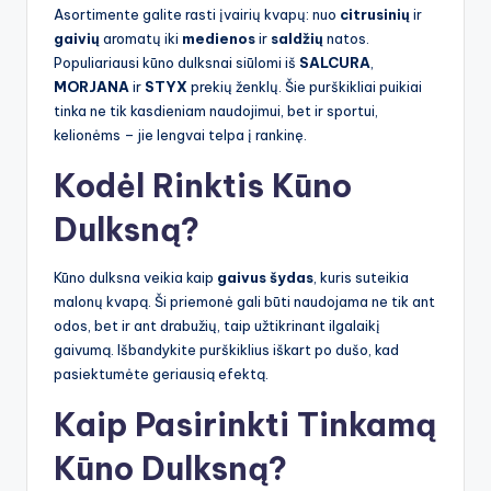
Asortimente galite rasti įvairių kvapų: nuo
citrusinių
ir
gaivių
aromatų iki
medienos
ir
saldžių
natos.
Populiariausi kūno dulksnai siūlomi iš
SALCURA
,
MORJANA
ir
STYX
prekių ženklų. Šie purškikliai puikiai
tinka ne tik kasdieniam naudojimui, bet ir sportui,
kelionėms – jie lengvai telpa į rankinę.
Kodėl Rinktis Kūno
Dulksną?
Kūno dulksna veikia kaip
gaivus šydas
, kuris suteikia
malonų kvapą. Ši priemonė gali būti naudojama ne tik ant
odos, bet ir ant drabužių, taip užtikrinant ilgalaikį
gaivumą. Išbandykite purškiklius iškart po dušo, kad
pasiektumėte geriausią efektą.
Kaip Pasirinkti Tinkamą
Kūno Dulksną?