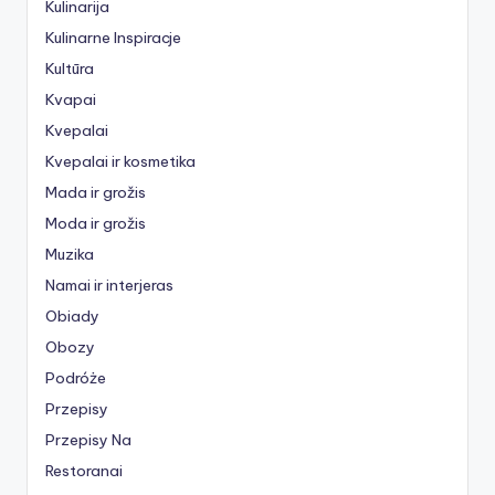
Kulinarija
Kulinarne Inspiracje
Kultūra
Kvapai
Kvepalai
Kvepalai ir kosmetika
Mada ir grožis
Moda ir grožis
Muzika
Namai ir interjeras
Obiady
Obozy
Podróże
Przepisy
Przepisy Na
Restoranai