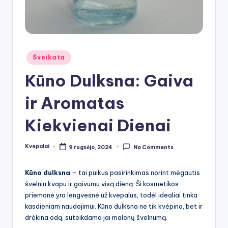
Posted
Sveikata
in
Kūno Dulksna: Gaiva
ir Aromatas
Kiekvienai Dienai
Kvepalai
9 rugsėjo, 2024
No Comments
Posted
by
Kūno dulksna
– tai puikus pasirinkimas norint mėgautis
švelniu kvapu ir gaivumu visą dieną. Ši kosmetikos
priemonė yra lengvesnė už kvepalus, todėl idealiai tinka
kasdieniam naudojimui. Kūno dulksna ne tik kvėpina, bet ir
drėkina odą, suteikdama jai malonų švelnumą.