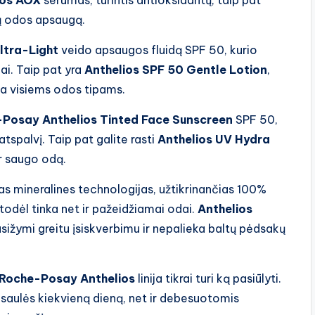
ios AOX
serumas, turintis antioksidantų, taip pat
ą odos apsaugą.
ltra-Light
veido apsaugos fluidą SPF 50, kurio
dai. Taip pat yra
Anthelios SPF 50 Gentle Lotion
,
ta visiems odos tipams.
Posay Anthelios Tinted Face Sunscreen
SPF 50,
atspalvį. Taip pat galite rasti
Anthelios UV Hydra
ir saugo odą.
ias mineralines technologijas, užtikrinančias 100%
 todėl tinka net ir pažeidžiamai odai.
Anthelios
sižymi greitu įsiskverbimu ir nepalieka baltų pėdsakų
 Roche-Posay Anthelios
linija tikrai turi ką pasiūlyti.
saulės kiekvieną dieną, net ir debesuotomis