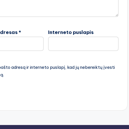
adresas
*
Interneto puslapis
pašto adresą ir interneto puslapį, kad jų nebereiktų įvesti
rą.