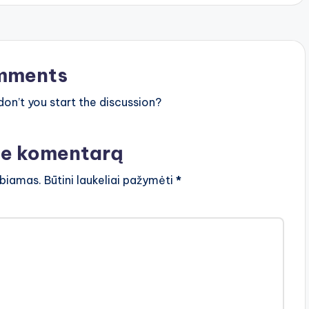
mments
n’t you start the discussion?
te komentarą
lbiamas.
Būtini laukeliai pažymėti
*