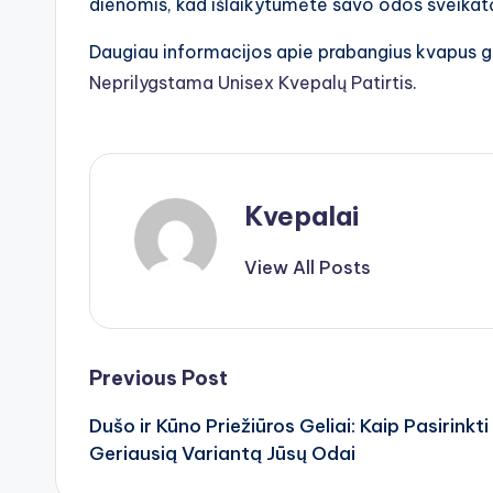
dienomis, kad išlaikytumėte savo odos sveikatą 
Daugiau informacijos apie prabangius kvapus ga
Neprilygstama Unisex Kvepalų Patirtis
.
Kvepalai
View All Posts
Post
Previous Post
Dušo ir Kūno Priežiūros Geliai: Kaip Pasirinkti
navigation
Geriausią Variantą Jūsų Odai