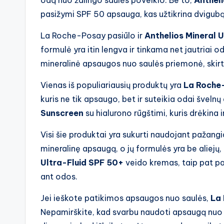
odą nuo žalingo saulės poveikio. Be to,
Anthel
pasižymi SPF 50 apsauga, kas užtikrina dvigub
La Roche-Posay pasiūlo ir
Anthelios Mineral U
formulė yra itin lengva ir tinkama net jautriai o
mineralinė apsaugos nuo saulės priemonė, skir
Vienas iš populiariausių produktų yra
La Roche-
kuris ne tik apsaugo, bet ir suteikia odai švelnų 
Sunscreen
su hialurono rūgštimi, kuris drėkina 
Visi šie produktai yra sukurti naudojant pažang
mineralinę apsaugą, o jų formulės yra be aliejų,
Ultra-Fluid SPF 50+
veido kremas, taip pat pa
ant odos.
Jei ieškote patikimos apsaugos nuo saulės,
La
Nepamirškite, kad svarbu naudoti apsaugą nuo 