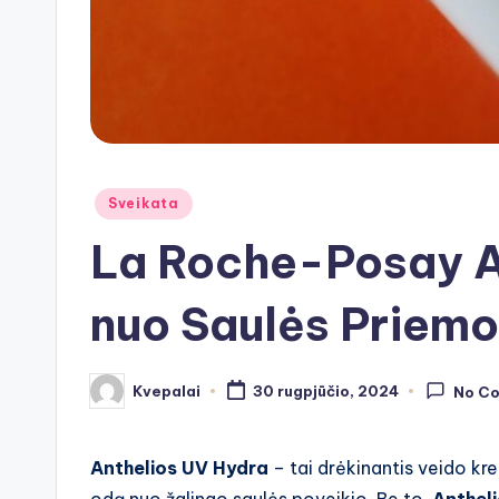
Posted
Sveikata
in
La Roche-Posay A
nuo Saulės Priemo
Kvepalai
30 rugpjūčio, 2024
No C
Posted
by
Anthelios UV Hydra
– tai drėkinantis veido k