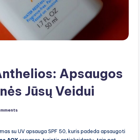
nthelios: Apsaugos
nės Jūsų Veidui
omments
remas su UV apsauga SPF 50, kuris padeda apsaugoti