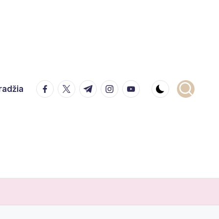
facebook.com
twitter.com
t.me
instagram.com
youtube.com
radžia