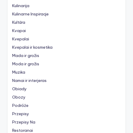
Kulinarija
Kulinarne Inspiracje
Kultūra
Kvapai
Kvepalai
Kvepalai ir kosmetika
Mada ir grožis
Moda ir grožis
Muzika
Namai ir interjeras
Obiady
Obozy
Podróże
Przepisy
Przepisy Na
Restoranai