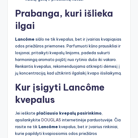
Prabanga, kuri išlieka
ilgai
Lancôme
siūlo ne tik kvepalus, bet ir įvairias kvapiąsias
odos priežiūros priemones. Parfumuoti kūno prausikliai ir
losjonai, pritaikyti kvepalų linijoms, padeda sukurti
harmoningą aromato pojūtį nuo rytinio dušo iki vakaro.
Renkantis kvepalus, rekomenduojama atkreipti dėmesį į
jų koncentraciją, kad užtikrinti ilgalaikį kvapo išsilaikymą.
Kur įsigyti Lancôme
kvepalus
Jei ieškote
plačiausio kvepalų pasirinkimo
,
apsilankykite
DOUGLAS
internetinėje parduotuvėje. Čia
rasite ne tik
Lancôme
kvepalus, bet ir įvairius rinkiniai,
kurie papildyti kvapiosiomis odos priežiūros