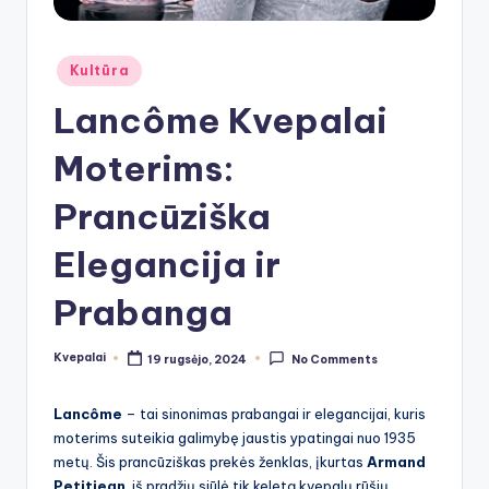
Posted
Kultūra
in
Lancôme Kvepalai
Moterims:
Prancūziška
Elegancija ir
Prabanga
Kvepalai
19 rugsėjo, 2024
No Comments
Posted
by
Lancôme
– tai sinonimas prabangai ir elegancijai, kuris
moterims suteikia galimybę jaustis ypatingai nuo 1935
metų. Šis prancūziškas prekės ženklas, įkurtas
Armand
Petitjean
, iš pradžių siūlė tik keletą kvepalų rūšių,