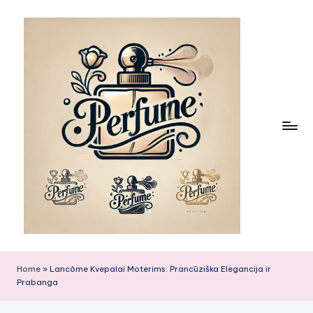
Skip
to
content
Home
»
Lancôme Kvepalai Moterims: Prancūziška Elegancija ir
Prabanga