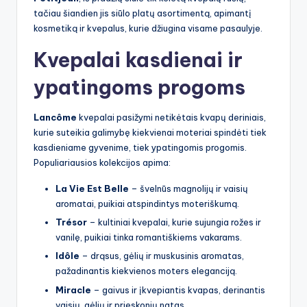
tačiau šiandien jis siūlo platų asortimentą, apimantį
kosmetiką ir kvepalus, kurie džiugina visame pasaulyje.
Kvepalai kasdienai ir
ypatingoms progoms
Lancôme
kvepalai pasižymi netikėtais kvapų deriniais,
kurie suteikia galimybę kiekvienai moteriai spindėti tiek
kasdieniame gyvenime, tiek ypatingomis progomis.
Populiariausios kolekcijos apima:
La Vie Est Belle
– švelnūs magnolijų ir vaisių
aromatai, puikiai atspindintys moteriškumą.
Trésor
– kultiniai kvepalai, kurie sujungia rožes ir
vanilę, puikiai tinka romantiškiems vakarams.
Idôle
– drąsus, gėlių ir muskusinis aromatas,
pažadinantis kiekvienos moters eleganciją.
Miracle
– gaivus ir įkvepiantis kvapas, derinantis
vaisių, gėlių ir prieskonių natas.