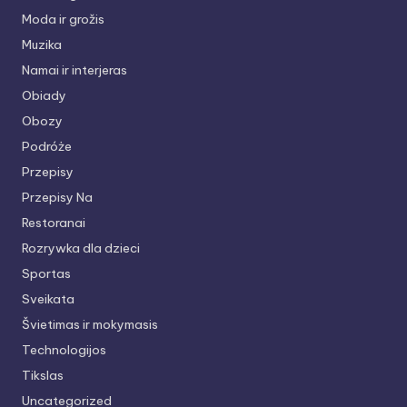
Moda ir grožis
Muzika
Namai ir interjeras
Obiady
Obozy
Podróże
Przepisy
Przepisy Na
Restoranai
Rozrywka dla dzieci
Sportas
Sveikata
Švietimas ir mokymasis
Technologijos
Tikslas
Uncategorized