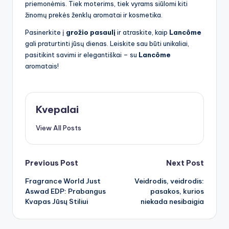
priemonėmis. Tiek moterims, tiek vyrams siūlomi kiti
žinomų prekės ženklų aromatai ir kosmetika.
Pasinerkite į
grožio pasaulį
ir atraskite, kaip
Lancôme
gali praturtinti jūsų dienas. Leiskite sau būti unikaliai,
pasitikint savimi ir elegantiškai – su
Lancôme
aromatais!
Kvepalai
View All Posts
Post
Previous Post
Next Post
Fragrance World Just
Veidrodis, veidrodis:
navigation
Aswad EDP: Prabangus
pasakos, kurios
Kvapas Jūsų Stiliui
niekada nesibaigia