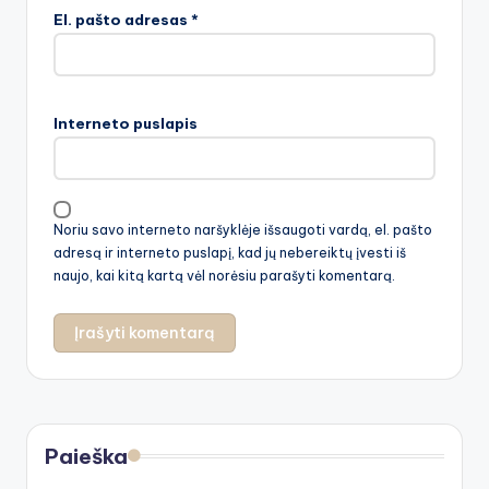
El. pašto adresas
*
Interneto puslapis
Noriu savo interneto naršyklėje išsaugoti vardą, el. pašto
adresą ir interneto puslapį, kad jų nebereiktų įvesti iš
naujo, kai kitą kartą vėl norėsiu parašyti komentarą.
Paieška