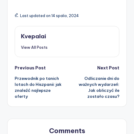
Last updated on 14 spalio, 2024
Kvepalai
View All Posts
Post
Previous Post
Next Post
Przewodnik po tanich
Odliczanie dni do
navigation
lotach do Hiszpanii: jak
ważnych wydarzeń:
znaleźć najlepsze
Jak obliczyć ile
oferty
zostało czasu?
Comments