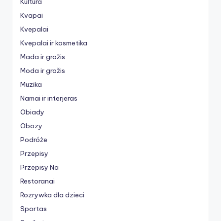
Kultūra
Kvapai
Kvepalai
Kvepalai ir kosmetika
Mada ir grožis
Moda ir grožis
Muzika
Namai ir interjeras
Obiady
Obozy
Podróże
Przepisy
Przepisy Na
Restoranai
Rozrywka dla dzieci
Sportas