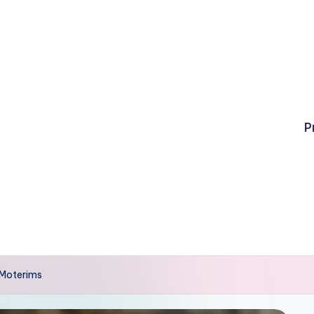
P
 Moterims