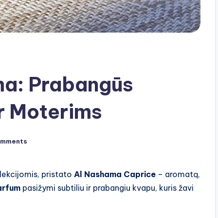
ma: Prabangūs
r Moterims
omments
lekcijomis, pristato
Al Nashama Caprice
– aromatą,
arfum
pasižymi subtiliu ir prabangiu kvapu, kuris žavi