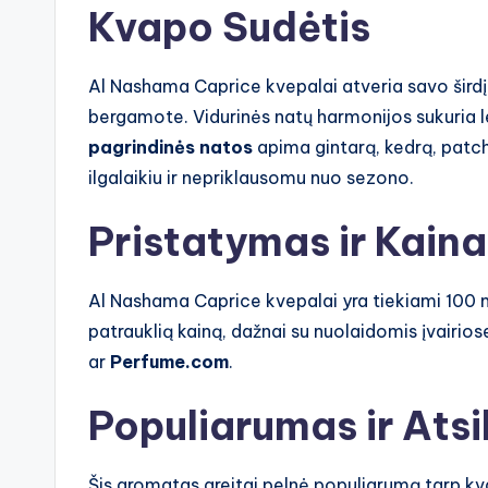
Kvapo Sudėtis
Al Nashama Caprice kvepalai atveria savo šird
bergamote. Vidurinės natų harmonijos sukuria le
pagrindinės natos
apima gintarą, kedrą, patcho
ilgalaikiu ir nepriklausomu nuo sezono.
Pristatymas ir Kaina
Al Nashama Caprice kvepalai yra tiekiami 100 ml
patrauklią kainą, dažnai su nuolaidomis įvairio
ar
Perfume.com
.
Populiarumas ir Atsi
Šis aromatas greitai pelnė populiarumą tarp kv