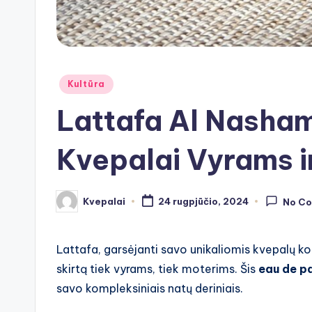
Posted
Kultūra
in
Lattafa Al Nasha
Kvepalai Vyrams i
Kvepalai
24 rugpjūčio, 2024
No C
Posted
by
Lattafa, garsėjanti savo unikaliomis kvepalų ko
skirtą tiek vyrams, tiek moterims. Šis
eau de p
savo kompleksiniais natų deriniais.