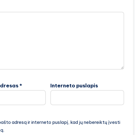
adresas
*
Interneto puslapis
pašto adresą ir interneto puslapį, kad jų nebereiktų įvesti
rą.