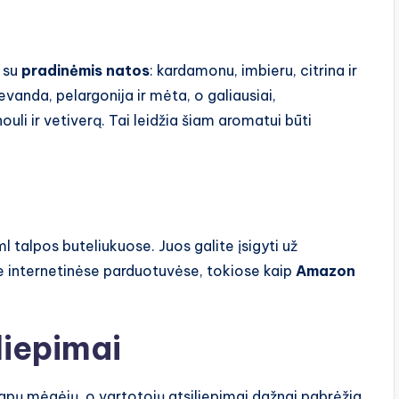
į su
pradinėmis natos
: kardamonu, imbieru, citrina ir
vanda, pelargonija ir mėta, o galiausiai,
uli ir vetiverą. Tai leidžia šiam aromatui būti
 talpos buteliukuose. Juos galite įsigyti už
se internetinėse parduotuvėse, tokiose kaip
Amazon
liepimai
apų mėgėjų, o vartotojų atsiliepimai dažnai pabrėžia