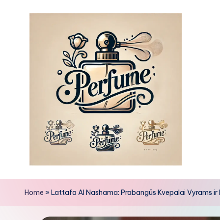
Skip
to
content
Home
»
Lattafa Al Nashama: Prabangūs Kvepalai Vyrams ir