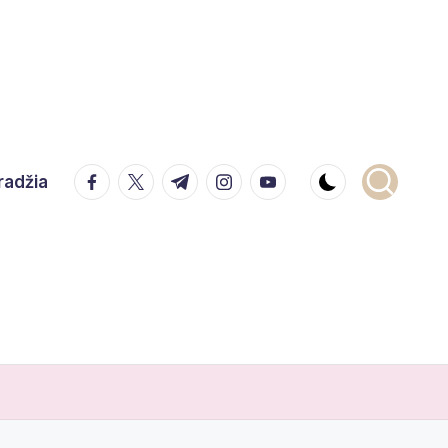
facebook.com
twitter.com
t.me
instagram.com
youtube.com
radžia