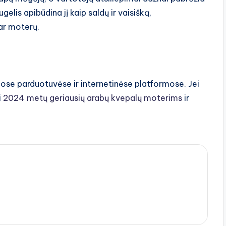
ugelis apibūdina jį kaip saldų ir vaisišką,
ar moterų.
iose parduotuvėse ir internetinėse platformose. Jei
i
2024 metų geriausių arabų kvepalų moterims
ir