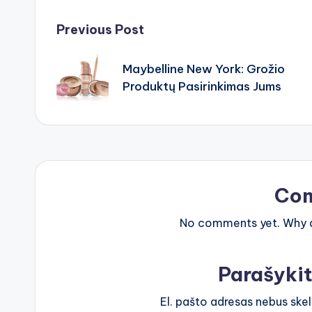
Post
Previous Post
navigation
Maybelline New York: Grožio
Produktų Pasirinkimas Jums
Co
No comments yet. Why do
Parašyki
El. pašto adresas nebus ske