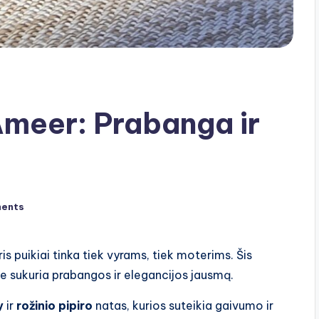
Ameer: Prabanga ir
ents
is puikiai tinka tiek vyrams, tiek moterims. Šis
e sukuria prabangos ir elegancijos jausmą.
y
ir
rožinio pipiro
natas, kurios suteikia gaivumo ir