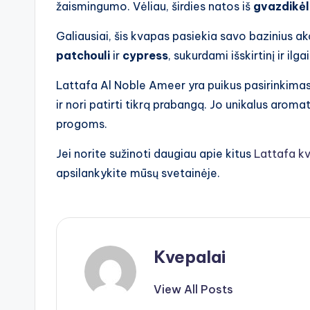
žaismingumo. Vėliau, širdies natos iš
gvazdikėl
Galiausiai, šis kvapas pasiekia savo bazinius a
patchouli
ir
cypress
, sukurdami išskirtinį ir ilg
Lattafa Al Noble Ameer yra puikus pasirinkimas
ir nori patirti tikrą prabangą. Jo unikalus arom
progoms.
Jei norite sužinoti daugiau apie kitus
Lattafa k
apsilankykite mūsų svetainėje.
Kvepalai
View All Posts