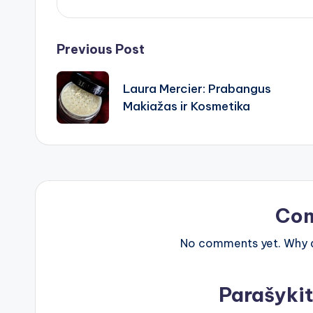
Post
Previous Post
navigation
Laura Mercier: Prabangus
Makiažas ir Kosmetika
Co
No comments yet. Why do
Parašyki