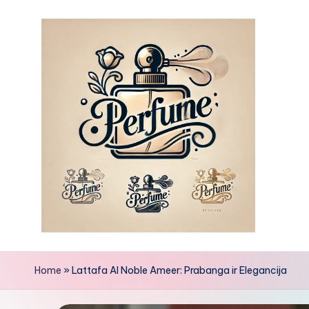
Skip
to
content
Home
»
Lattafa Al Noble Ameer: Prabanga ir Elegancija