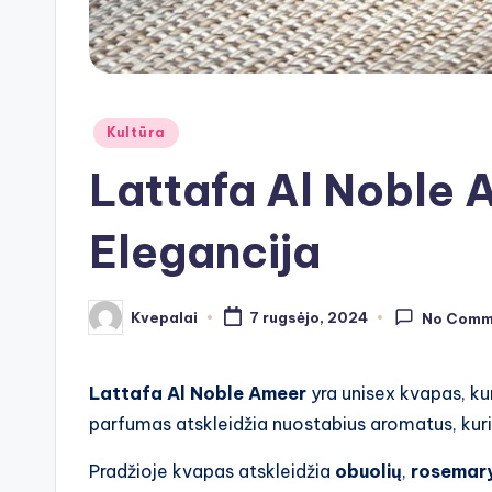
Posted
Kultūra
in
Lattafa Al Noble 
Elegancija
Kvepalai
7 rugsėjo, 2024
No Comm
Posted
by
Lattafa Al Noble Ameer
yra unisex kvapas, kur
parfumas atskleidžia nuostabius aromatus, kuri
Pradžioje kvapas atskleidžia
obuolių
,
rosemar