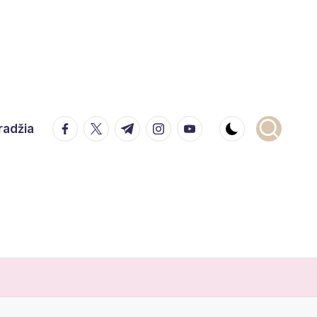
facebook.com
twitter.com
t.me
instagram.com
youtube.com
radžia