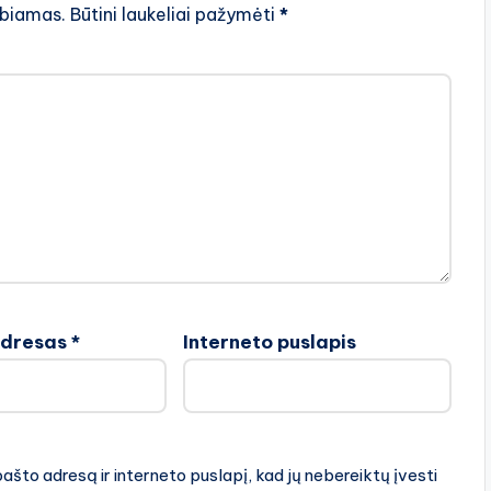
lbiamas.
Būtini laukeliai pažymėti
*
adresas
*
Interneto puslapis
pašto adresą ir interneto puslapį, kad jų nebereiktų įvesti