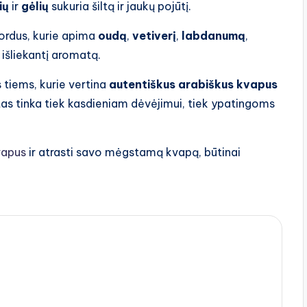
ių
ir
gėlių
sukuria šiltą ir jaukų pojūtį.
kordus, kurie apima
oudą
,
vetiverį
,
labdanumą
,
ai išliekantį aromatą.
 tiems, kurie vertina
autentiškus arabiškus kvapus
atas tinka tiek kasdieniam dėvėjimui, tiek ypatingoms
vapus
ir atrasti savo mėgstamą kvapą, būtinai