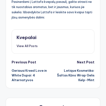
Pasinerdami į Lattafa kvepalų pasaulį, galite atrasti ne
tik nuostabius aromatus, bet ir jausmus, kuriuos jie
sukelia. Išbandykite Lattafa ir leiskite savo kvapui tapti
jūsų asmenybės dalimi.
Kvepalai
View All Posts
Post
Previous Post
Next Post
Geriausi Kreed Love in
Letique Kosmetika:
navigation
White Dupai: 4
Šaltas Kūno Wrap Gelis
Alternatyvos
Kelp-Mint