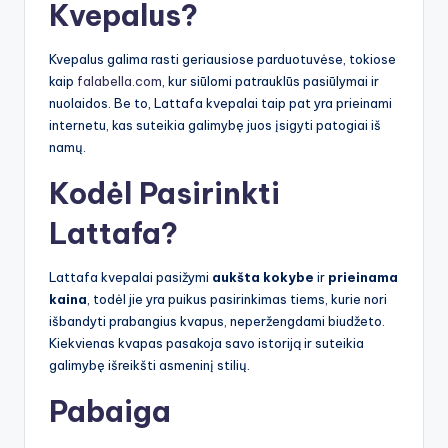
Kvepalus?
Kvepalus galima rasti geriausiose parduotuvėse, tokiose
kaip
falabella.com
, kur siūlomi patrauklūs pasiūlymai ir
nuolaidos. Be to, Lattafa kvepalai taip pat yra prieinami
internetu, kas suteikia galimybę juos įsigyti patogiai iš
namų.
Kodėl Pasirinkti
Lattafa?
Lattafa kvepalai pasižymi
aukšta kokybe
ir
prieinama
kaina
, todėl jie yra puikus pasirinkimas tiems, kurie nori
išbandyti prabangius kvapus, neperžengdami biudžeto.
Kiekvienas kvapas pasakoja savo istoriją ir suteikia
galimybę išreikšti asmeninį stilių.
Pabaiga