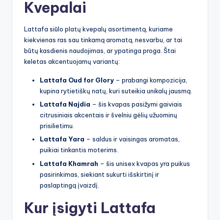
Kvepalai
Lattafa siūlo platų kvepalų asortimentą, kuriame
kiekvienas ras sau tinkamą aromatą, nesvarbu, ar tai
būtų kasdienis naudojimas, ar ypatinga proga. Štai
keletas akcentuojamų variantų:
Lattafa Oud for Glory
– prabangi kompozicija,
kupina rytietiškų natų, kuri suteikia unikalų jausmą.
Lattafa Najdia
– šis kvapas pasižymi gaiviais
citrusiniais akcentais ir švelniu gėlių užuominų
prisilietimu.
Lattafa Yara
– saldus ir vaisingas aromatas,
puikiai tinkantis moterims.
Lattafa Khamrah
– šis unisex kvapas yra puikus
pasirinkimas, siekiant sukurti išskirtinį ir
paslaptingą įvaizdį.
Kur įsigyti Lattafa