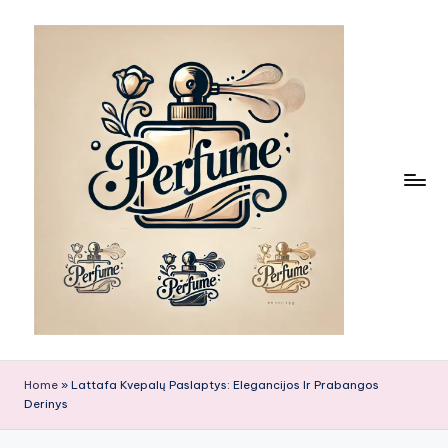
Skip
to
content
Home
»
Lattafa Kvepalų Paslaptys: Elegancijos Ir Prabangos
Derinys