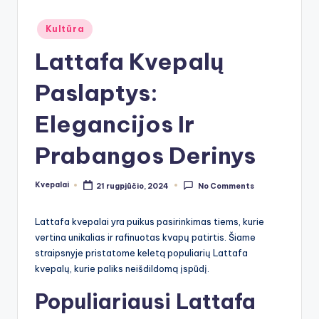
Posted
Kultūra
in
Lattafa Kvepalų
Paslaptys:
Elegancijos Ir
Prabangos Derinys
Kvepalai
21 rugpjūčio, 2024
No Comments
Posted
by
Lattafa kvepalai yra puikus pasirinkimas tiems, kurie
vertina unikalias ir rafinuotas kvapų patirtis. Šiame
straipsnyje pristatome keletą populiarių Lattafa
kvepalų, kurie paliks neišdildomą įspūdį.
Populiariausi Lattafa