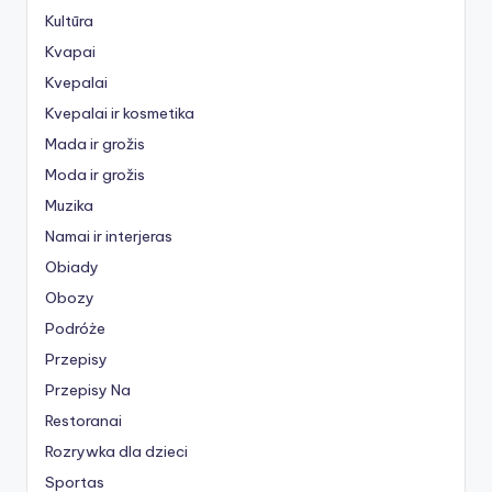
Kultūra
Kvapai
Kvepalai
Kvepalai ir kosmetika
Mada ir grožis
Moda ir grožis
Muzika
Namai ir interjeras
Obiady
Obozy
Podróże
Przepisy
Przepisy Na
Restoranai
Rozrywka dla dzieci
Sportas