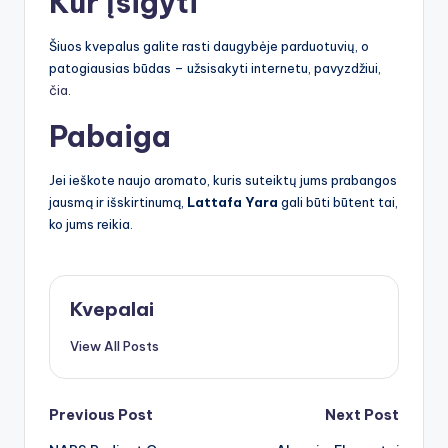
Kur įsigyti
Šiuos kvepalus galite rasti daugybėje parduotuvių, o
patogiausias būdas – užsisakyti internetu, pavyzdžiui,
čia
.
Pabaiga
Jei ieškote naujo aromato, kuris suteiktų jums prabangos
jausmą ir išskirtinumą,
Lattafa Yara
gali būti būtent tai,
ko jums reikia.
Kvepalai
View All Posts
Post
Previous Post
Next Post