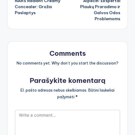
NARS Radiant Creamy
Alpecin: Ekspertai
navigation
Concealer: Grožio
Plaukų Praradimo ir
Paslaptys
Galvos Odos
Problemoms
Comments
No comments yet. Why don’t you start the discussion?
Parašykite komentarą
El. pašto adresas nebus skelbiamas.
Būtini laukeliai
pažymėti
*