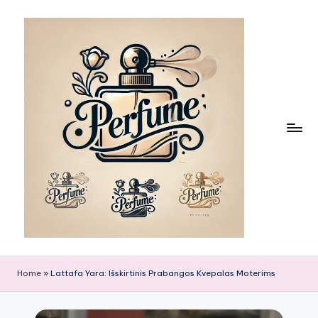
Skip
to
content
Home
»
Lattafa Yara: Išskirtinis Prabangos Kvepalas Moterims