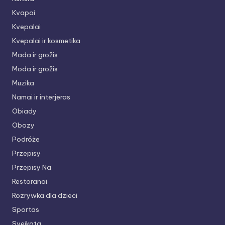
Kvapai
Kvepalai
Kvepalai ir kosmetika
Mada ir grožis
Moda ir grožis
Muzika
Namai ir interjeras
Obiady
Obozy
Podróże
Przepisy
Przepisy Na
Restoranai
Rozrywka dla dzieci
Sportas
Sveikata