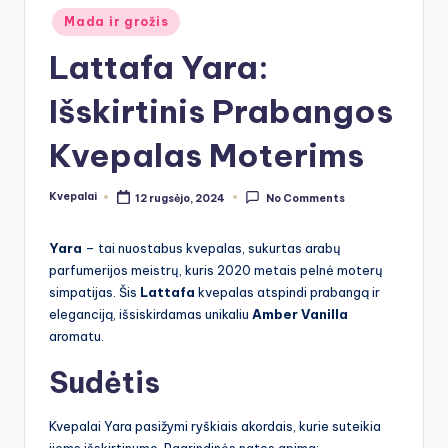
Posted
Mada ir grožis
in
Lattafa Yara:
Išskirtinis Prabangos
Kvepalas Moterims
Kvepalai
12 rugsėjo, 2024
No Comments
Posted
by
Yara
– tai nuostabus kvepalas, sukurtas arabų
parfumerijos meistrų, kuris 2020 metais pelnė moterų
simpatijas. Šis
Lattafa
kvepalas atspindi prabangą ir
eleganciją, išsiskirdamas unikaliu
Amber Vanilla
aromatu.
Sudėtis
Kvepalai Yara pasižymi ryškiais akordais, kurie suteikia