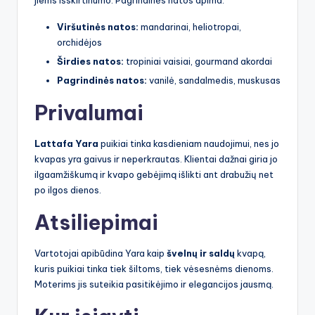
jiems išskirtinumo. Pagrindinės natos apima:
Viršutinės natos:
mandarinai, heliotropai,
orchidėjos
Širdies natos:
tropiniai vaisiai, gourmand akordai
Pagrindinės natos:
vanilė, sandalmedis, muskusas
Privalumai
Lattafa Yara
puikiai tinka kasdieniam naudojimui, nes jo
kvapas yra gaivus ir neperkrautas. Klientai dažnai giria jo
ilgaamžiškumą ir kvapo gebėjimą išlikti ant drabužių net
po ilgos dienos.
Atsiliepimai
Vartotojai apibūdina Yara kaip
švelnų ir saldų
kvapą,
kuris puikiai tinka tiek šiltoms, tiek vėsesnėms dienoms.
Moterims jis suteikia pasitikėjimo ir elegancijos jausmą.