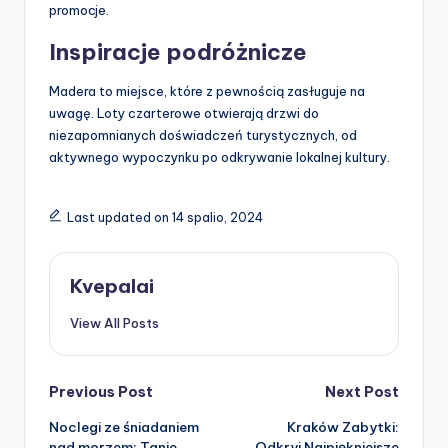
promocje.
Inspiracje podróżnicze
Madera to miejsce, które z pewnością zasługuje na
uwagę. Loty czarterowe otwierają drzwi do
niezapomnianych doświadczeń turystycznych, od
aktywnego wypoczynku po odkrywanie lokalnej kultury.
Last updated on 14 spalio, 2024
Kvepalai
View All Posts
Post
Previous Post
Next Post
Noclegi ze śniadaniem
Kraków Zabytki:
navigation
nad morzem: Tanie
Odkryj Najpiękniejsze