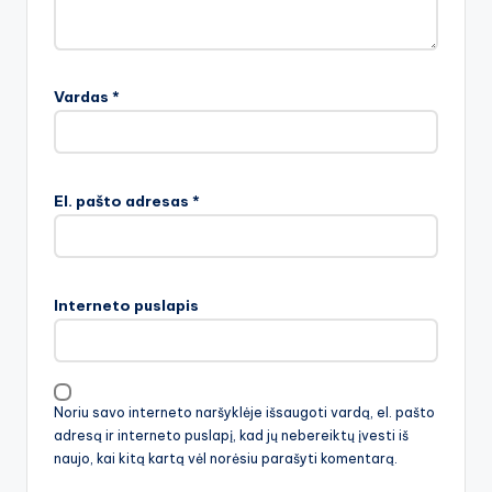
Vardas
*
El. pašto adresas
*
Interneto puslapis
Noriu savo interneto naršyklėje išsaugoti vardą, el. pašto
adresą ir interneto puslapį, kad jų nebereiktų įvesti iš
naujo, kai kitą kartą vėl norėsiu parašyti komentarą.