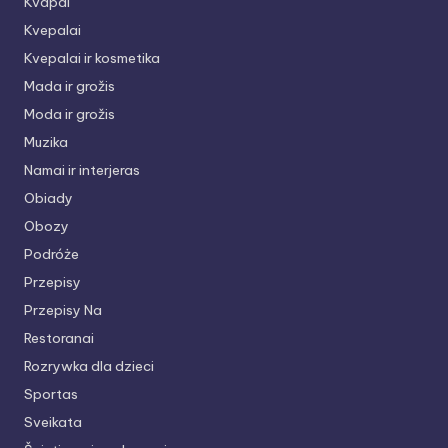
Kvapai
Kvepalai
Kvepalai ir kosmetika
Mada ir grožis
Moda ir grožis
Muzika
Namai ir interjeras
Obiady
Obozy
Podróże
Przepisy
Przepisy Na
Restoranai
Rozrywka dla dzieci
Sportas
Sveikata