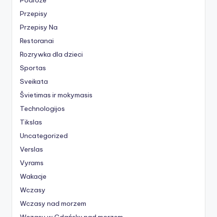
Przepisy
Przepisy Na
Restoranai
Rozrywka dla dzieci
Sportas
Sveikata
Švietimas ir mokymasis
Technologijos
Tikslas
Uncategorized
Verslas
Vyrams
Wakacje
Wczasy
Wczasy nad morzem
Wczasy w Gdańsku nad morzem