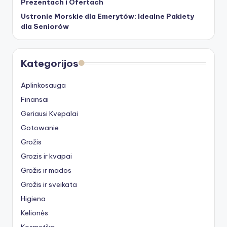
Prezentach i Ofertach
Ustronie Morskie dla Emerytów: Idealne Pakiety
dla Seniorów
Kategorijos
Aplinkosauga
Finansai
Geriausi Kvepalai
Gotowanie
Grožis
Grozis ir kvapai
Grožis ir mados
Grožis ir sveikata
Higiena
Kelionės
Kosmetika