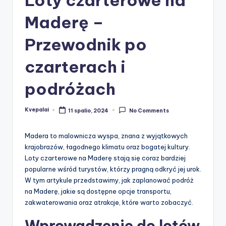
Maderę –
Przewodnik po
czarterach i
podróżach
Kvepalai
11 spalio, 2024
No Comments
Posted
by
Madera to malownicza wyspa, znana z wyjątkowych
krajobrazów, łagodnego klimatu oraz bogatej kultury.
Loty czarterowe na Maderę stają się coraz bardziej
popularne wśród turystów, którzy pragną odkryć jej urok.
W tym artykule przedstawimy, jak zaplanować podróż
na Maderę, jakie są dostępne opcje transportu,
zakwaterowania oraz atrakcje, które warto zobaczyć.
Wprowadzenie do lotów