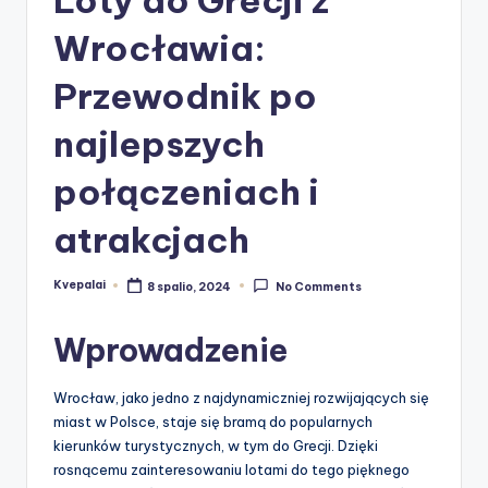
Wrocławia:
Przewodnik po
najlepszych
połączeniach i
atrakcjach
Kvepalai
8 spalio, 2024
No Comments
Posted
by
Wprowadzenie
Wrocław, jako jedno z najdynamiczniej rozwijających się
miast w Polsce, staje się bramą do popularnych
kierunków turystycznych, w tym do Grecji. Dzięki
rosnącemu zainteresowaniu lotami do tego pięknego