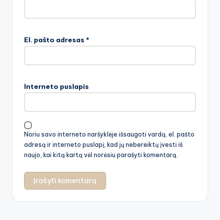
El. pašto adresas
*
Interneto puslapis
Noriu savo interneto naršyklėje išsaugoti vardą, el. pašto
adresą ir interneto puslapį, kad jų nebereiktų įvesti iš
naujo, kai kitą kartą vėl norėsiu parašyti komentarą.