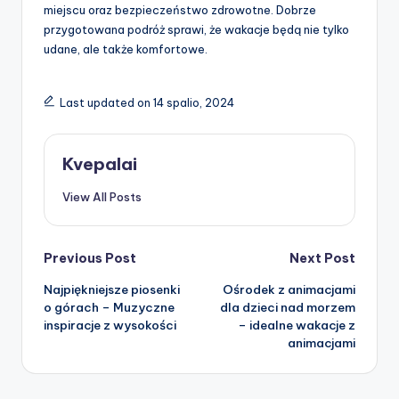
miejscu oraz bezpieczeństwo zdrowotne. Dobrze
przygotowana podróż sprawi, że wakacje będą nie tylko
udane, ale także komfortowe.
Last updated on 14 spalio, 2024
Kvepalai
View All Posts
Post
Previous Post
Next Post
Najpiękniejsze piosenki
Ośrodek z animacjami
navigation
o górach – Muzyczne
dla dzieci nad morzem
inspiracje z wysokości
– idealne wakacje z
animacjami