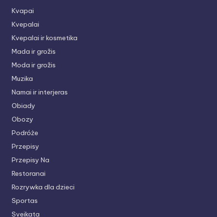
Kvapai
Kvepalai
Kvepalai ir kosmetika
Mada ir grožis
Moda ir grožis
Muzika
Namai ir interjeras
Obiady
Obozy
Podróże
Przepisy
Przepisy Na
Restoranai
Rozrywka dla dzieci
Sportas
Sveikata