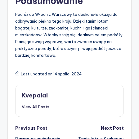
Podsumowanie
Podróż do Włoch z Warszawy to doskonała okazja do
odkrywania piękna tego kraju. Dzięki tanim lotom,
bogatej kulturze, znakomitej kuchni i gościnności
mieszkańców, Włochy stają się idealnym celem podróży.
Planując swoją wyprawę, warto zwrócić uwagę na
praktyczne porady, które uczynią Twoją podróż jeszcze
bardziej komfortową.
Last updated on 14 spalio, 2024
Kvepalai
View All Posts
Post
Previous Post
Next Post
Darmowe zwiedzanie
Tanie loty z Krakowa: