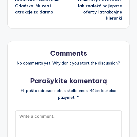
navigation
Gdańska: Muzea i
Jak znaleźć najlepsze
atrakcje za darmo
oferty i atrakcyjne
kierunki
Comments
No comments yet. Why don’t you start the discussion?
Parašykite komentarą
El. pašto adresas nebus skelbiamas.
Būtini laukeliai
pažymėti
*