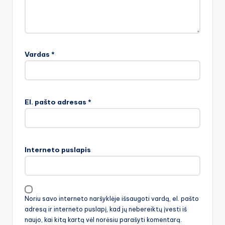
Vardas
*
El. pašto adresas
*
Interneto puslapis
Noriu savo interneto naršyklėje išsaugoti vardą, el. pašto
adresą ir interneto puslapį, kad jų nebereiktų įvesti iš
naujo, kai kitą kartą vėl norėsiu parašyti komentarą.