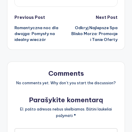
Post
Previous Post
Next Post
Romantyczna noc dla
Odkryj Najlepsze Spa
navigation
dwojga: Pomysły na
Blisko Morza: Promocje
idealny wieczór
i Tanie Oferty
Comments
No comments yet. Why don’t you start the discussion?
Parašykite komentarą
El. pašto adresas nebus skelbiamas.
Būtini laukeliai
pažymėti
*