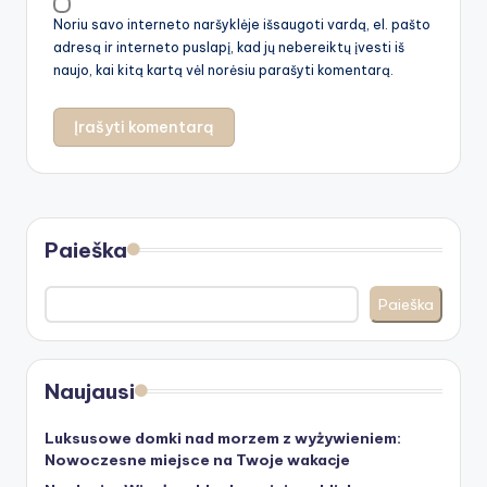
Noriu savo interneto naršyklėje išsaugoti vardą, el. pašto
adresą ir interneto puslapį, kad jų nebereiktų įvesti iš
naujo, kai kitą kartą vėl norėsiu parašyti komentarą.
Paieška
Paieška
Naujausi
Luksusowe domki nad morzem z wyżywieniem:
Nowoczesne miejsce na Twoje wakacje