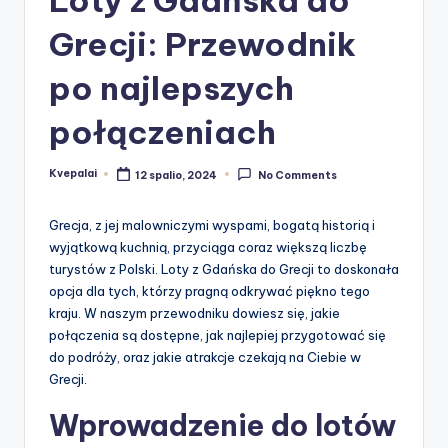
Grecji: Przewodnik
po najlepszych
połączeniach
Kvepalai
12 spalio, 2024
No Comments
Posted
by
Grecja, z jej malowniczymi wyspami, bogatą historią i
wyjątkową kuchnią, przyciąga coraz większą liczbę
turystów z Polski. Loty z Gdańska do Grecji to doskonała
opcja dla tych, którzy pragną odkrywać piękno tego
kraju. W naszym przewodniku dowiesz się, jakie
połączenia są dostępne, jak najlepiej przygotować się
do podróży, oraz jakie atrakcje czekają na Ciebie w
Grecji.
Wprowadzenie do lotów