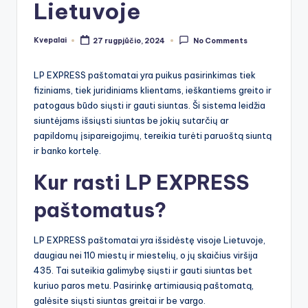
Lietuvoje
Kvepalai
27 rugpjūčio, 2024
No Comments
Posted
by
LP EXPRESS paštomatai yra puikus pasirinkimas tiek
fiziniams, tiek juridiniams klientams, ieškantiems greito ir
patogaus būdo siųsti ir gauti siuntas. Ši sistema leidžia
siuntėjams išsiųsti siuntas be jokių sutarčių ar
papildomų įsipareigojimų, tereikia turėti paruoštą siuntą
ir banko kortelę.
Kur rasti LP EXPRESS
paštomatus?
LP EXPRESS paštomatai yra išsidėstę visoje Lietuvoje,
daugiau nei 110 miestų ir miestelių, o jų skaičius viršija
435. Tai suteikia galimybę siųsti ir gauti siuntas bet
kuriuo paros metu. Pasirinkę artimiausią paštomatą,
galėsite siųsti siuntas greitai ir be vargo.