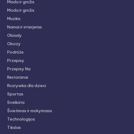
Mada ir grožis
Moda ir grožis
Muzika
Namai ir interjeras
Obiady
Obozy
Podróże
Przepisy
Przepisy Na
Restoranai
Rozrywka dla dzieci
Sportas
Sveikata
Švietimas ir mokymasis
Technologijos
Tikslas