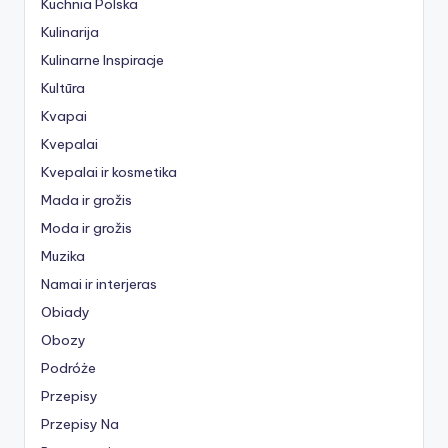
Kuchnia Polska
Kulinarija
Kulinarne Inspiracje
Kultūra
Kvapai
Kvepalai
Kvepalai ir kosmetika
Mada ir grožis
Moda ir grožis
Muzika
Namai ir interjeras
Obiady
Obozy
Podróże
Przepisy
Przepisy Na