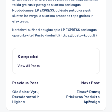
teikia greitas ir patogias siuntimo paslaugas.
Naudodamiesi LP EXPRESS, galėsite patogiai siųsti
siuntas be vargo, o siuntimo procesas taps greitas ir
efektyvus.
Norėdami sužinoti daugiau apie LP EXPRESS paslaugas,
apsilankykite [Pasto-kodai.lt](https://pasto-kodai.lt).
Kvepalai
View All Posts
Post
Previous Post
Next Post
Old Spice: Vyrų
Elmex® Dantų
navigation
Dezodorantai ir
Priežiūros Produkto
Higiena
Apžvalga