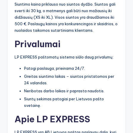
Siuntimo kaina priklauso nuo siuntos dydžio. Siuntos gali
sverti iki 30 kg, o matmenys gali būti nuo mažiausių iki
didžiausių (XS iki XL). Visos siuntos yra draudžiamos iki
500 €. Paslaugų kainos yra konkurencingos ir skaidrios, o
nuolaidos taikomos sutartiniams klientams.
Privalumai
LP EXPRESS paštomatų sistema siūlo daug privalumų:
Patogi paslauga, prieinama 24/7.
Greitas siuntimo laikas – siuntos pristatomos per
24 valandas.
Neribotas darbo laikas ir paprasta naudotis.
Siuntų sekimas patogiai per Lietuvos pašto
svetainę.
Apie LP EXPRESS
LP EXPRESS yra AB Lietuvos paštas paslaugų dalis, kuri