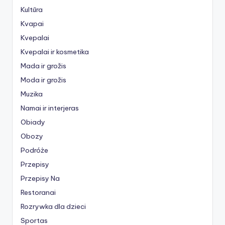
Kultūra
Kvapai
Kvepalai
Kvepalai ir kosmetika
Mada ir grožis
Moda ir grožis
Muzika
Namai ir interjeras
Obiady
Obozy
Podróże
Przepisy
Przepisy Na
Restoranai
Rozrywka dla dzieci
Sportas