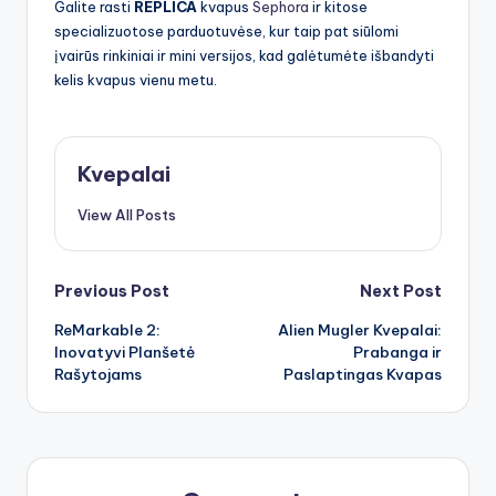
Galite rasti
REPLICA
kvapus
Sephora
ir kitose
specializuotose parduotuvėse, kur taip pat siūlomi
įvairūs rinkiniai ir mini versijos, kad galėtumėte išbandyti
kelis kvapus vienu metu.
Kvepalai
View All Posts
Post
Previous Post
Next Post
ReMarkable 2:
Alien Mugler Kvepalai:
navigation
Inovatyvi Planšetė
Prabanga ir
Rašytojams
Paslaptingas Kvapas