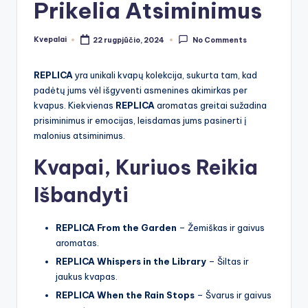
Prikelia Atsiminimus
Kvepalai
22 rugpjūčio, 2024
No Comments
Posted
by
REPLICA
yra unikali kvapų kolekcija, sukurta tam, kad
padėtų jums vėl išgyventi asmenines akimirkas per
kvapus. Kiekvienas
REPLICA
aromatas greitai sužadina
prisiminimus ir emocijas, leisdamas jums pasinerti į
malonius atsiminimus.
Kvapai, Kuriuos Reikia
Išbandyti
REPLICA From the Garden
– Žemiškas ir gaivus
aromatas.
REPLICA Whispers in the Library
– Šiltas ir
jaukus kvapas.
REPLICA When the Rain Stops
– Švarus ir gaivus