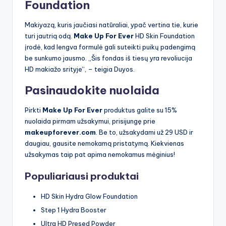
Foundation
Makiyazą, kuris jaučiasi natūraliai, ypač vertina tie, kurie
turi jautrią odą.
Make Up For Ever
HD Skin Foundation
įrodė, kad lengva formulė gali suteikti puikų padengimą
be sunkumo jausmo. „Šis fondas iš tiesų yra revoliucija
HD makiažo srityje“, – teigia Duyos.
Pasinaudokite nuolaida
Pirkti
Make Up For Ever
produktus galite su 15%
nuolaida pirmam užsakymui, prisijungę prie
makeupforever.com
. Be to, užsakydami už 29 USD ir
daugiau, gausite nemokamą pristatymą. Kiekvienas
užsakymas taip pat apima nemokamus mėginius!
Populiariausi produktai
HD Skin Hydra Glow Foundation
Step 1 Hydra Booster
Ultra HD Presed Powder