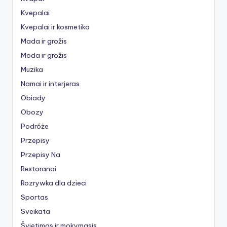
Kvepalai
Kvepalai ir kosmetika
Mada ir grožis
Moda ir grožis
Muzika
Namai ir interjeras
Obiady
Obozy
Podróże
Przepisy
Przepisy Na
Restoranai
Rozrywka dla dzieci
Sportas
Sveikata
Švietimas ir mokymasis