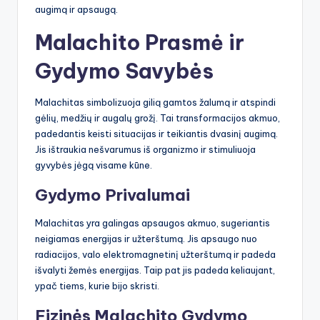
augimą ir apsaugą.
Malachito Prasmė ir
Gydymo Savybės
Malachitas simbolizuoja gilią gamtos žalumą ir atspindi
gėlių, medžių ir augalų grožį. Tai transformacijos akmuo,
padedantis keisti situacijas ir teikiantis dvasinį augimą.
Jis ištraukia nešvarumus iš organizmo ir stimuliuoja
gyvybės jėgą visame kūne.
Gydymo Privalumai
Malachitas yra galingas apsaugos akmuo, sugeriantis
neigiamas energijas ir užterštumą. Jis apsaugo nuo
radiacijos, valo elektromagnetinį užterštumą ir padeda
išvalyti žemės energijas. Taip pat jis padeda keliaujant,
ypač tiems, kurie bijo skristi.
Fizinės Malachito Gydymo