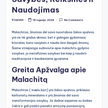
Naudojimas
Kvepalai
18 rugsėjo, 2024
No Comments
Posted
by
Malachitas, žinomas dėl savo nuostabios žalios spalvos,
yra ne tik gražus akmuo, bet ir galingas gydomasis
kristalas, kurio savybės ir nauda žavi daugelį žmonių.
Šiame straipsnyje sužinosite apie malachito gydymo
savybes, jo metafizines savybes bei kaip jį naudoti
meditacijose ir kasdieniame gyvenime.
Greita Apžvalga apie
Malachitą
Malachitas (ˈmæləˌkaɪt) yra žalios spalvos, priklauso
karbonatų mineralams ir yra žinomas dėl savo
transformacijos savybių. Jis dažnai siejamas su širdies
čakra ir gali padėti pasiekti emocinę pusiausvyrą,