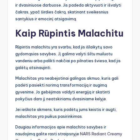
ir dvasiniuose darbuose. Jis padeda aktyvuoti ir išvalyti
čakras, ypač širdies čakrą, skatinant sveikesnius
santykius ir emocinį atsigavimą.
Kaip Rūpintis Malachitu
Rūpintis malachitu yra svarbu, kad jis išlaikytų savo
gydomąsias savybes. Jį galima valyti šiltu muiluotu
vandeniu arba palikti nakčiai po pilnaties šviesa, kad jis
galėtų atsinaujinti.
Malachitas yra neabejotinai galingas akmuo, kuris gali
padėti pasiekti norimą transformaciją ir augimą
gyvenime. Jo gebėjimas valdyti energiją ir skatinti
pokyčius daro jį neatskiriamu dvasiniame kelyje.
Jei ieškote akmens, kuris padėtų jums keistis ir augti,
malachitas yra puikus pasirinkimas.
Daugiau informacijos apie malachito savybes ir
naudojimą galite rasti straipsnyje
NARS Radiant Creamy