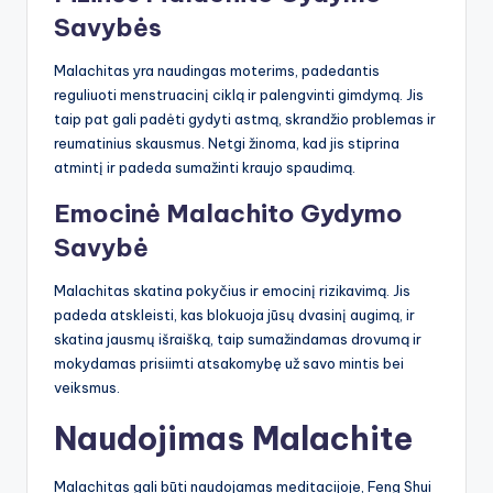
Savybės
Malachitas yra naudingas moterims, padedantis
reguliuoti menstruacinį ciklą ir palengvinti gimdymą. Jis
taip pat gali padėti gydyti astmą, skrandžio problemas ir
reumatinius skausmus. Netgi žinoma, kad jis stiprina
atmintį ir padeda sumažinti kraujo spaudimą.
Emocinė Malachito Gydymo
Savybė
Malachitas skatina pokyčius ir emocinį rizikavimą. Jis
padeda atskleisti, kas blokuoja jūsų dvasinį augimą, ir
skatina jausmų išraišką, taip sumažindamas drovumą ir
mokydamas prisiimti atsakomybę už savo mintis bei
veiksmus.
Naudojimas Malachite
Malachitas gali būti naudojamas meditacijoje, Feng Shui