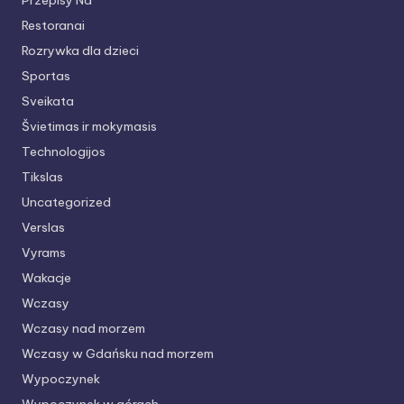
Przepisy Na
Restoranai
Rozrywka dla dzieci
Sportas
Sveikata
Švietimas ir mokymasis
Technologijos
Tikslas
Uncategorized
Verslas
Vyrams
Wakacje
Wczasy
Wczasy nad morzem
Wczasy w Gdańsku nad morzem
Wypoczynek