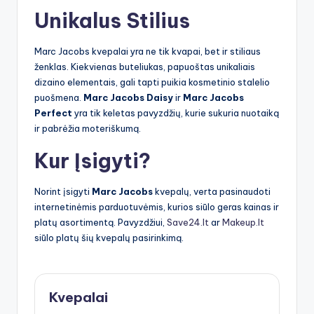
Unikalus Stilius
Marc Jacobs kvepalai yra ne tik kvapai, bet ir stiliaus
ženklas. Kiekvienas buteliukas, papuoštas unikaliais
dizaino elementais, gali tapti puikia kosmetinio stalelio
puošmena.
Marc Jacobs Daisy
ir
Marc Jacobs
Perfect
yra tik keletas pavyzdžių, kurie sukuria nuotaiką
ir pabrėžia moteriškumą.
Kur Įsigyti?
Norint įsigyti
Marc Jacobs
kvepalų, verta pasinaudoti
internetinėmis parduotuvėmis, kurios siūlo geras kainas ir
platų asortimentą. Pavyzdžiui,
Save24.lt
ar
Makeup.lt
siūlo platų šių kvepalų pasirinkimą.
Kvepalai