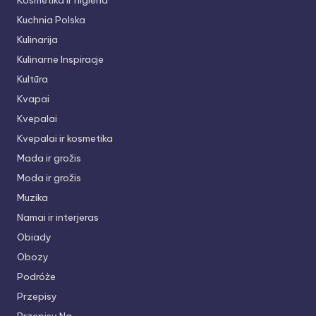
Kosmetika ir higiena
Kuchnia Polska
Kulinarija
Kulinarne Inspiracje
Kultūra
Kvapai
Kvepalai
Kvepalai ir kosmetika
Mada ir grožis
Moda ir grožis
Muzika
Namai ir interjeras
Obiady
Obozy
Podróże
Przepisy