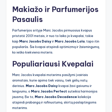
Makiažo ir Parfumerijos
Pasaulis
Parfumerijos srityje Marc Jacobs pirmuosius kvapus
pristatė 2001 metais, ir nuo to laiko jo kvepalai, tokie
kaip
Marc Jacobs Daisy
ir
Marc Jacobs Lola
, tapo itin
populiarūs. Šie kvapai atspindi optimizmą ir žaismingumą,
ko ieško kiekviena moteris.
Populiariausi Kvepalai
Marc Jacobs kvepalai moterims pasižymi įvairiais
aromatais, kurie apima tiek vaisių, tiek gėlių natų
derinius.
Marc Jacobs Daisy
kvapai žavi gaivumu ir
lengvumu, o
Marc Jacobs Perfect
suteikia harmonijos
jausmą. Be to,
Marc Jacobs Decadence
kolekcija
atspindi prabangą ir rafinuotumą, skirtą paslaptingoms
moterims.