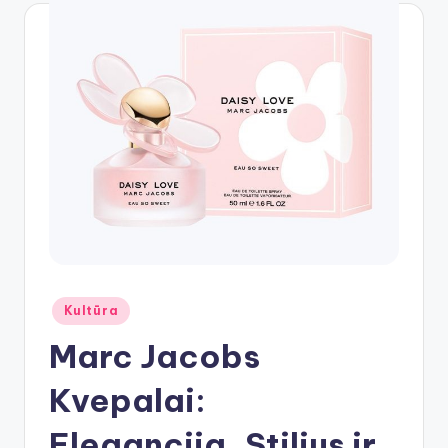
Posted
Kultūra
in
Marc Jacobs
Kvepalai:
Elegancija, Stilius ir