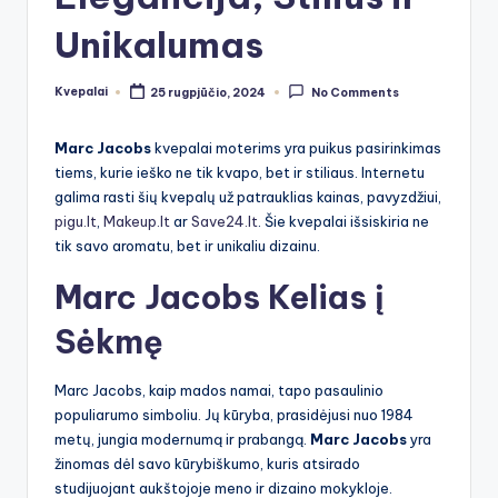
Unikalumas
Kvepalai
25 rugpjūčio, 2024
No Comments
Posted
by
Marc Jacobs
kvepalai moterims yra puikus pasirinkimas
tiems, kurie ieško ne tik kvapo, bet ir stiliaus. Internetu
galima rasti šių kvepalų už patrauklias kainas, pavyzdžiui,
pigu.lt
,
Makeup.lt
ar
Save24.lt
. Šie kvepalai išsiskiria ne
tik savo aromatu, bet ir unikaliu dizainu.
Marc Jacobs Kelias į
Sėkmę
Marc Jacobs, kaip mados namai, tapo pasaulinio
populiarumo simboliu. Jų kūryba, prasidėjusi nuo 1984
metų, jungia modernumą ir prabangą.
Marc Jacobs
yra
žinomas dėl savo kūrybiškumo, kuris atsirado
studijuojant aukštojoje meno ir dizaino mokykloje.