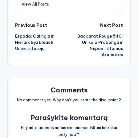
View All Posts
Post
Previous Post
Next Post
Espada: Galingia ir
Baccarat Rouge 540:
navigation
Hierarchija Bleach
Unikala Prabanga ir
Universitetoje
Nepamirštamas
Aromatas
Comments
No comments yet. Why don’t you start the discussion?
Parašykite komentarą
El. pašto adresas nebus skelbiamas.
Būtini laukeliai
pažymėti
*