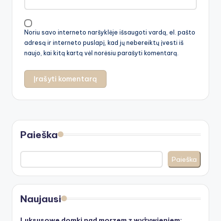
Noriu savo interneto naršyklėje išsaugoti vardą, el. pašto
adresą ir interneto puslapį, kad jų nebereiktų įvesti iš
naujo, kai kitą kartą vėl norėsiu parašyti komentarą.
Paieška
Paieška
Naujausi
Luksusowe domki nad morzem z wyżywieniem: