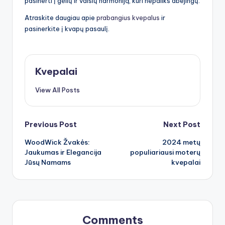
pasinerti į gėlių ir vaisių harmoniją, kuri nepaliks abejingų.
Atraskite daugiau apie
prabangius kvepalus
ir
pasinerkite į kvapų pasaulį.
Kvepalai
View All Posts
Post
Previous Post
Next Post
WoodWick Žvakės:
2024 metų
navigation
Jaukumas ir Elegancija
populiariausi moterų
Jūsų Namams
kvepalai
Comments