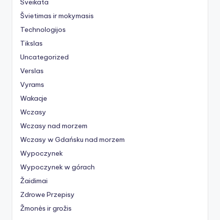
Sveikata
Švietimas ir mokymasis
Technologijos
Tikslas
Uncategorized
Verslas
Vyrams
Wakacje
Wczasy
Wczasy nad morzem
Wczasy w Gdańsku nad morzem
Wypoczynek
Wypoczynek w górach
Žaidimai
Zdrowe Przepisy
Žmonės ir grožis