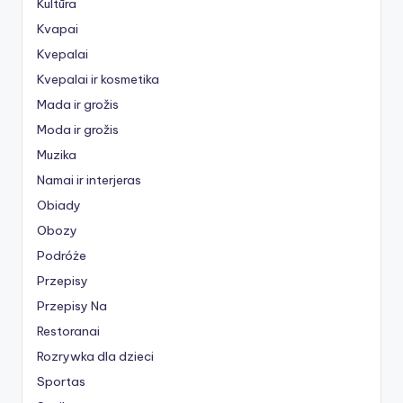
Kultūra
Kvapai
Kvepalai
Kvepalai ir kosmetika
Mada ir grožis
Moda ir grožis
Muzika
Namai ir interjeras
Obiady
Obozy
Podróże
Przepisy
Przepisy Na
Restoranai
Rozrywka dla dzieci
Sportas