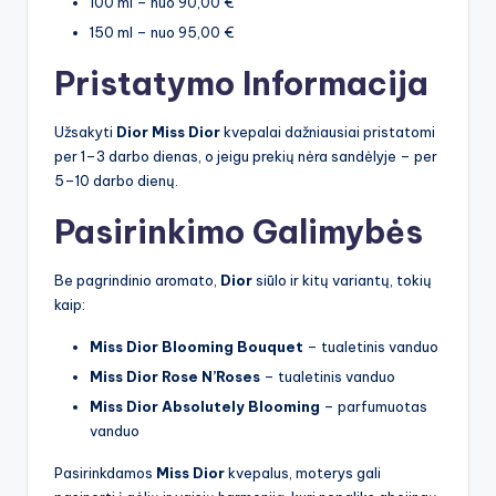
100 ml – nuo 90,00 €
150 ml – nuo 95,00 €
Pristatymo Informacija
Užsakyti
Dior Miss Dior
kvepalai dažniausiai pristatomi
per 1–3 darbo dienas, o jeigu prekių nėra sandėlyje – per
5–10 darbo dienų.
Pasirinkimo Galimybės
Be pagrindinio aromato,
Dior
siūlo ir kitų variantų, tokių
kaip:
Miss Dior Blooming Bouquet
– tualetinis vanduo
Miss Dior Rose N’Roses
– tualetinis vanduo
Miss Dior Absolutely Blooming
– parfumuotas
vanduo
Pasirinkdamos
Miss Dior
kvepalus, moterys gali