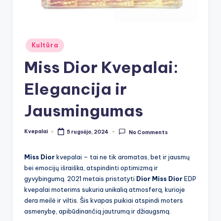
Posted
Kultūra
in
Miss Dior Kvepalai:
Elegancija ir
Jausmingumas
Kvepalai
5 rugsėjo, 2024
No Comments
Posted
by
Miss Dior
kvepalai – tai ne tik aromatas, bet ir jausmų
bei emocijų išraiška, atspindinti optimizmą ir
gyvybingumą. 2021 metais pristatyti
Dior Miss Dior
EDP
kvepalai moterims sukuria unikalią atmosferą, kurioje
dera meilė ir viltis. Šis kvapas puikiai atspindi moters
asmenybę, apibūdinančią jautrumą ir džiaugsmą.