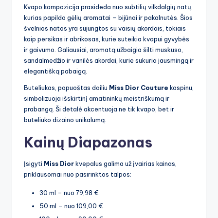
Kvapo kompozicija prasideda nuo subtilių vilkdalgių natų,
kurias papildo gėlių aromatai – bijūnai ir pakalnutės. Šios
švelnios natos yra sujungtos su vaisių akordais, tokiais
kaip persikas ir abrikosas, kurie suteikia kvapui gyvybės
ir gaivumo. Galiausiai, aromatą užbaigia šilti muskuso,
sandalmedžio ir vanilės akordai, kurie sukuria jausmingą ir
elegantišką pabaigą.
Buteliukas, papuoštas dailiu
Miss Dior Couture
kaspinu,
simbolizuoja išskirtinį amatininkų meistriškumą ir
prabangą. Ši detalė akcentuoja ne tik kvapo, bet ir
buteliuko dizaino unikalumą.
Kainų Diapazonas
Įsigyti
Miss Dior
kvepalus galima už įvairias kainas,
priklausomai nuo pasirinktos talpos:
30 ml – nuo 79,98 €
50 ml – nuo 109,00 €