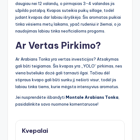
daugiau nei 12 valandų, o pirmąsias 3-4 valandas jis
užpildo patalpą. Kvapas suteikia puikų sillage, todėl
judant kvapas dar labiau išryškėja. Šis aromatas puikiai
tinka vėsiems metų laikams, ypač rudeniui ir žiemai, o jo
naudojimas labiau tinka neoficialioms progoms.
Ar Vertas Pirkimo?
Ar Arabians Tonka yra vertas investicijos? Atsakymas
gali būti teigiamas. Šis kvapas yra „YOLO“ pirkimas, nes
viena buteliuko dozė gali tarnauti ilgai. Tačiau dėl
stipraus kvapo gali būti sunku jį nešioti visur, todėl jis
labiau tinka tiems, kurie mėgsta intensyvius aromatus.
Jei nusprendėte išbandyti
Montale Arabians Tonka
,
pasidalinkite savo nuomone komentaruose!
Kvepalai