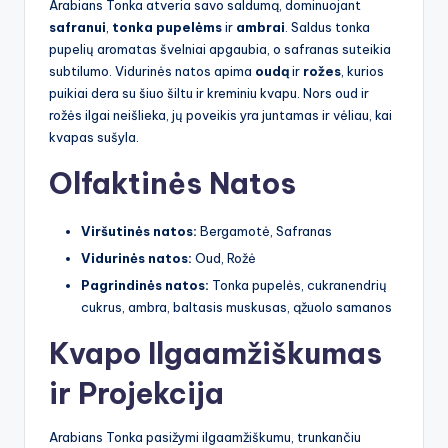
Arabians Tonka atveria savo saldumą, dominuojant
safranui
,
tonka pupelėms
ir
ambrai
. Saldus tonka
pupelių aromatas švelniai apgaubia, o safranas suteikia
subtilumo. Vidurinės natos apima
oudą
ir
rožes
, kurios
puikiai dera su šiuo šiltu ir kreminiu kvapu. Nors oud ir
rožės ilgai neišlieka, jų poveikis yra juntamas ir vėliau, kai
kvapas sušyla.
Olfaktinės Natos
Viršutinės natos:
Bergamotė, Safranas
Vidurinės natos:
Oud, Rožė
Pagrindinės natos:
Tonka pupelės, cukranendrių
cukrus, ambra, baltasis muskusas, ąžuolo samanos
Kvapo Ilgaamžiškumas
ir Projekcija
Arabians Tonka pasižymi ilgaamžiškumu, trunkančiu