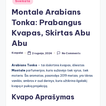
Sveikata
in
Montale Arabians
Tonka: Prabangus
Kvapas, Skirtas Abu
Abu
Kvepalai
2 rugsėjo, 2024
No Comments
Posted
by
Arabians Tonka
– tai išskirtinis kvapas, išleistas
Montale
parfumerijos, kuris sužavėjo tiek vyrus, tiek
moteris. Šis aromatas, pasirodęs 2019 metais, yra tikras
vanilės, ambros ir oud derinys, kuris užtikrina ilgalaikį
kvapą ir puikią projekciją.
Kvapo Aprašymas