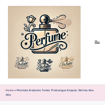
Skip
to
content
Home
»
Montale Arabians Tonka: Prabangus Kvapas, Skirtas Abu
Abu