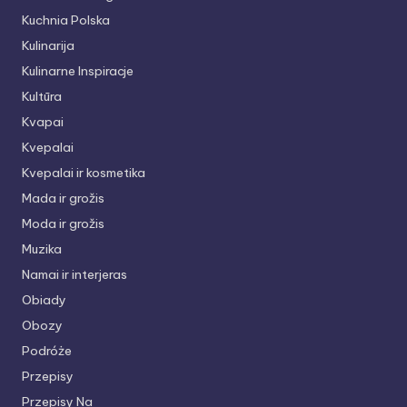
Kuchnia Polska
Kulinarija
Kulinarne Inspiracje
Kultūra
Kvapai
Kvepalai
Kvepalai ir kosmetika
Mada ir grožis
Moda ir grožis
Muzika
Namai ir interjeras
Obiady
Obozy
Podróże
Przepisy
Przepisy Na