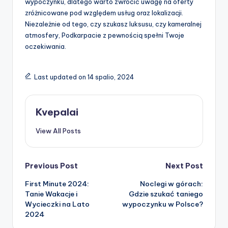
wypoczynku, dlatego warto zwrócić uwagę na oferty
zróżnicowane pod względem usług oraz lokalizacji.
Niezależnie od tego, czy szukasz luksusu, czy kameralnej
atmosfery, Podkarpacie z pewnością spełni Twoje
oczekiwania.
Last updated on 14 spalio, 2024
Kvepalai
View All Posts
Post
Previous Post
Next Post
First Minute 2024:
Noclegi w górach:
navigation
Tanie Wakacje i
Gdzie szukać taniego
Wycieczki na Lato
wypoczynku w Polsce?
2024