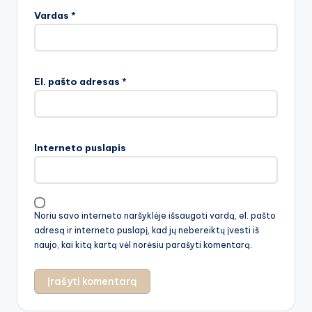
Vardas
*
El. pašto adresas
*
Interneto puslapis
Noriu savo interneto naršyklėje išsaugoti vardą, el. pašto
adresą ir interneto puslapį, kad jų nebereiktų įvesti iš
naujo, kai kitą kartą vėl norėsiu parašyti komentarą.