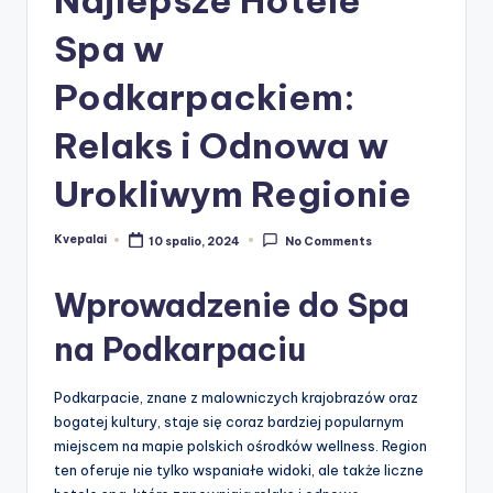
Spa w
Podkarpackiem:
Relaks i Odnowa w
Urokliwym Regionie
Kvepalai
10 spalio, 2024
No Comments
Posted
by
Wprowadzenie do Spa
na Podkarpaciu
Podkarpacie, znane z malowniczych krajobrazów oraz
bogatej kultury, staje się coraz bardziej popularnym
miejscem na mapie polskich ośrodków wellness. Region
ten oferuje nie tylko wspaniałe widoki, ale także liczne