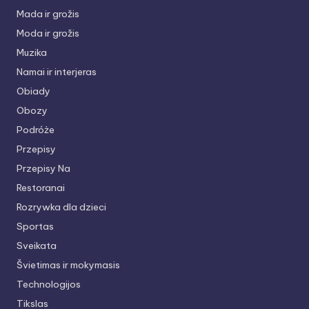
Mada ir grožis
Moda ir grožis
Muzika
Namai ir interjeras
Obiady
Obozy
Podróże
Przepisy
Przepisy Na
Restoranai
Rozrywka dla dzieci
Sportas
Sveikata
Švietimas ir mokymasis
Technologijos
Tikslas