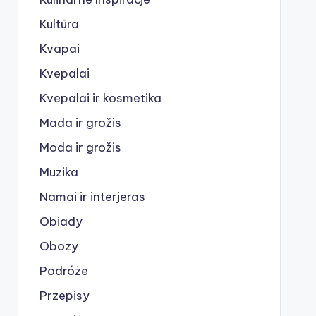
Kultūra
Kvapai
Kvepalai
Kvepalai ir kosmetika
Mada ir grožis
Moda ir grožis
Muzika
Namai ir interjeras
Obiady
Obozy
Podróże
Przepisy