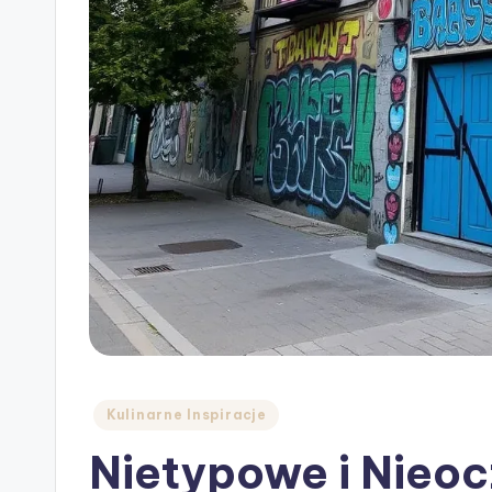
Posted
Kulinarne Inspiracje
in
Nietypowe i Nieoc