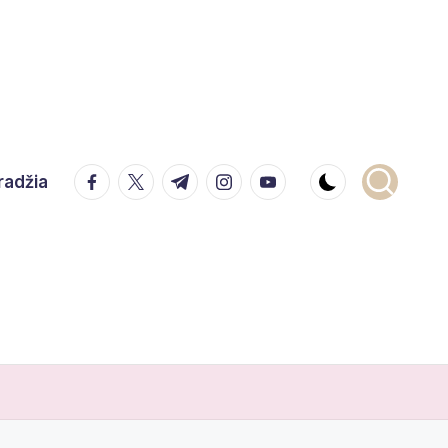
facebook.com
twitter.com
t.me
instagram.com
youtube.com
radžia