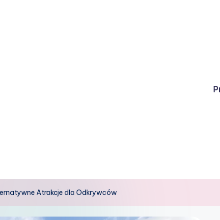
P
lternatywne Atrakcje dla Odkrywców