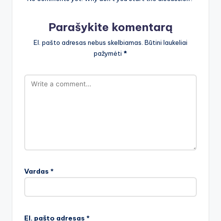
Parašykite komentarą
El. pašto adresas nebus skelbiamas.
Būtini laukeliai
pažymėti
*
Vardas
*
El. pašto adresas
*