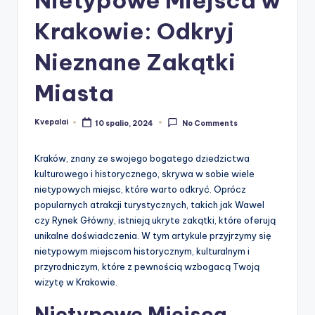
Krakowie: Odkryj
Nieznane Zakątki
Miasta
Kvepalai
10 spalio, 2024
No Comments
Posted
by
Kraków, znany ze swojego bogatego dziedzictwa
kulturowego i historycznego, skrywa w sobie wiele
nietypowych miejsc, które warto odkryć. Oprócz
popularnych atrakcji turystycznych, takich jak Wawel
czy Rynek Główny, istnieją ukryte zakątki, które oferują
unikalne doświadczenia. W tym artykule przyjrzymy się
nietypowym miejscom historycznym, kulturalnym i
przyrodniczym, które z pewnością wzbogacą Twoją
wizytę w Krakowie.
Nietypowe Miejsca