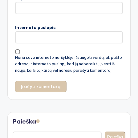
Interneto puslapis
Noriu savo interneto naršyklėje išsaugoti vardą, el. pašto
adresą ir interneto puslapį, kad jų nebereiktų įvesti iš
naujo, kai kitą kartą vėl norėsiu parašyti komentarą.
Paieška
Paieška