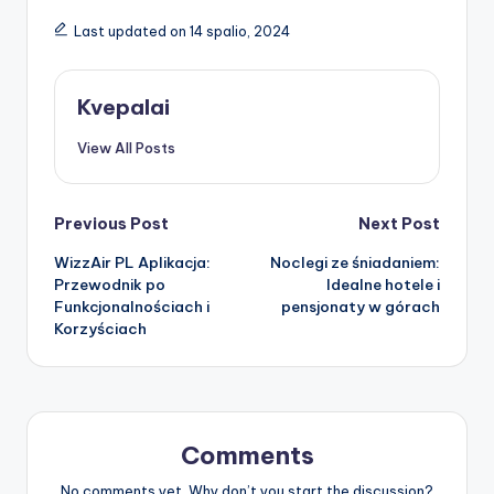
Last updated on 14 spalio, 2024
Kvepalai
View All Posts
Post
Previous Post
Next Post
WizzAir PL Aplikacja:
Noclegi ze śniadaniem:
navigation
Przewodnik po
Idealne hotele i
Funkcjonalnościach i
pensjonaty w górach
Korzyściach
Comments
No comments yet. Why don’t you start the discussion?