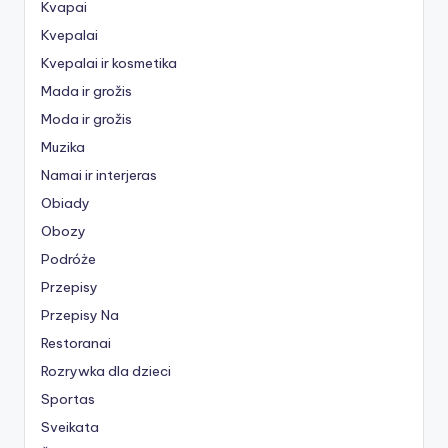
Kvapai
Kvepalai
Kvepalai ir kosmetika
Mada ir grožis
Moda ir grožis
Muzika
Namai ir interjeras
Obiady
Obozy
Podróże
Przepisy
Przepisy Na
Restoranai
Rozrywka dla dzieci
Sportas
Sveikata