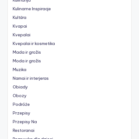
Kulinarija
Kulinarne Inspiracje
Kultūra
Kvapai
Kvepalai
Kvepalai ir kosmetika
Mada ir grožis
Moda ir grožis
Muzika
Namai ir interjeras
Obiady
Obozy
Podróże
Przepisy
Przepisy Na
Restoranai