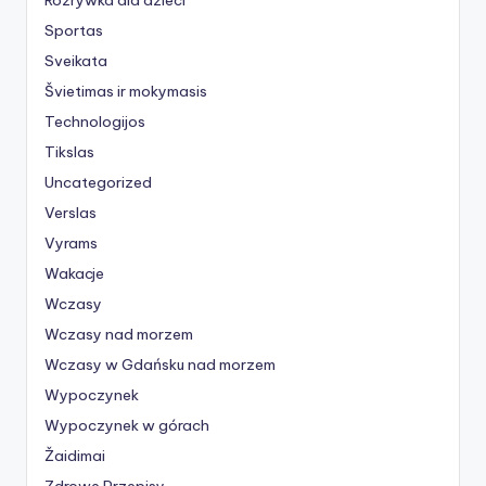
Rozrywka dla dzieci
Sportas
Sveikata
Švietimas ir mokymasis
Technologijos
Tikslas
Uncategorized
Verslas
Vyrams
Wakacje
Wczasy
Wczasy nad morzem
Wczasy w Gdańsku nad morzem
Wypoczynek
Wypoczynek w górach
Žaidimai