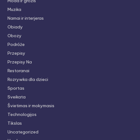
Moda ir grožis
Muzika
Namai ir interjeras
Obiady
Obozy
Podróże
Przepisy
Przepisy Na
Restoranai
Rozrywka dla dzieci
Sportas
Sveikata
Švietimas ir mokymasis
Technologijos
Tikslas
Uncategorized