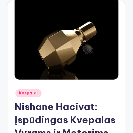
Posted
Kvepalai
in
Nishane Hacivat:
Įspūdingas Kvepalas
Vyrams ir Moterims