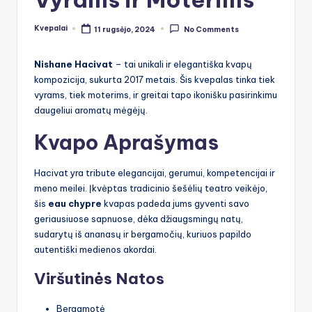
Kvepalai
11 rugsėjo, 2024
No Comments
Posted
by
Nishane Hacivat
– tai unikali ir elegantiška kvapų
kompozicija, sukurta 2017 metais. Šis kvepalas tinka tiek
vyrams, tiek moterims, ir greitai tapo ikonišku pasirinkimu
daugeliui aromatų mėgėjų.
Kvapo Aprašymas
Hacivat yra tribute elegancijai, gerumui, kompetencijai ir
meno meilei. Įkvėptas tradicinio šešėlių teatro veikėjo,
šis
eau chypre
kvapas padeda jums gyventi savo
geriausiuose sapnuose, dėka džiaugsmingų natų,
sudarytų iš ananasų ir bergamočių, kuriuos papildo
autentiški medienos akordai.
Viršutinės Natos
Bergamotė