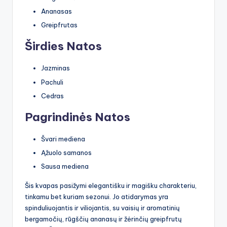
Ananasas
Greipfrutas
Širdies Natos
Jazminas
Pachuli
Cedras
Pagrindinės Natos
Švari mediena
Ąžuolo samanos
Sausa mediena
Šis kvapas pasižymi elegantišku ir magišku charakteriu,
tinkamu bet kuriam sezonui. Jo atidarymas yra
spinduliuojantis ir viliojantis, su vaisių ir aromatinių
bergamočių, rūgščių ananasų ir žėrinčių greipfrutų