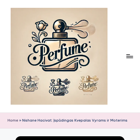
Skip
to
content
Home
»
Nishane Hacivat: Įspūdingas Kvepalas Vyrams ir Moterims