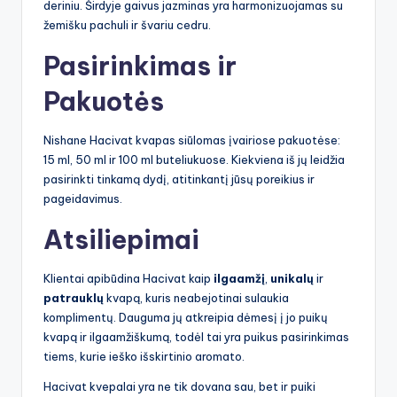
deriniu. Širdyje gaivus jazminas yra harmonizuojamas su
žemišku pachuli ir švariu cedru.
Pasirinkimas ir
Pakuotės
Nishane Hacivat kvapas siūlomas įvairiose pakuotėse:
15 ml, 50 ml ir 100 ml buteliukuose. Kiekviena iš jų leidžia
pasirinkti tinkamą dydį, atitinkantį jūsų poreikius ir
pageidavimus.
Atsiliepimai
Klientai apibūdina Hacivat kaip
ilgaamžį
,
unikalų
ir
patrauklų
kvapą, kuris neabejotinai sulaukia
komplimentų. Dauguma jų atkreipia dėmesį į jo puikų
kvapą ir ilgaamžiškumą, todėl tai yra puikus pasirinkimas
tiems, kurie ieško išskirtinio aromato.
Hacivat kvepalai yra ne tik dovana sau, bet ir puiki