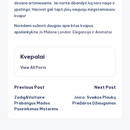
dovana artimiesiems. Jei norite išbandyti ką nors naujo ir
ypatingo, Hacivat gali tapti jūsų naujuoju mėgstamiausiu
kvapu!
Norėdami sužinoti daugiau apie kitus kvapus,
apsilankykite
Jo Malone London: Elegancija ir Aromatai
.
Kvepalai
View All Posts
Post
Previous Post
Next Post
Zadig&Voltaire:
Joico: Sveikos Plaukų
navigation
Prabangus Mados
Priežiūros Džiaugsmas
Pasirinkimas Moterims