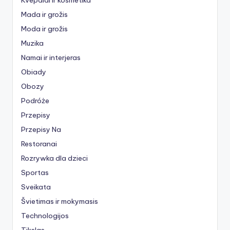
Mada ir grožis
Moda ir grožis
Muzika
Namai ir interjeras
Obiady
Obozy
Podróże
Przepisy
Przepisy Na
Restoranai
Rozrywka dla dzieci
Sportas
Sveikata
Švietimas ir mokymasis
Technologijos
Tikslas