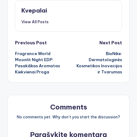
Kvepalai
View All Posts
Post
Previous Post
Next Post
Fragrance World
BioNike:
navigation
Moonlit Night EDP:
Dermatologinės
Pasakiškas Aromatas
Kosmetikos Inovacijos
Kiekvienai Proga
ir Tvarumas
Comments
No comments yet. Why don’t you start the discussion?
Parašykite komentarą