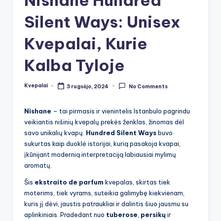
Silent Ways: Unisex
Kvepalai, Kurie
Kalba Tyloje
Kvepalai
3 rugsėjo, 2024
No Comments
Posted
by
Nishane
– tai pirmasis ir vienintelis Istanbulo pagrindu
veikiantis nišinių kvepalų prekės ženklas, žinomas dėl
savo unikalių kvapų.
Hundred Silent Ways
buvo
sukurtas kaip duoklė istorijai, kurią pasakoja kvapai,
įkūnijant modernią interpretaciją labiausiai mylimų
aromatų.
Šis
ekstraito de parfum
kvepalas, skirtas tiek
moterims, tiek vyrams, suteikia galimybę kiekvienam,
kuris jį dėvi, jaustis patraukliai ir dalintis šiuo jausmu su
aplinkiniais. Pradedant nuo
tuberose
,
persikų
ir