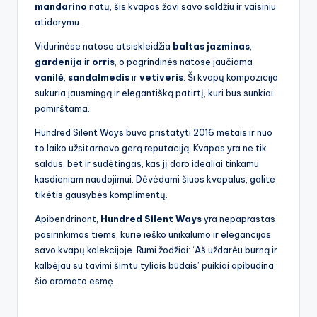
mandarino
natų, šis kvapas žavi savo saldžiu ir vaisiniu
atidarymu.
Vidurinėse natose atsiskleidžia
baltas jazminas
,
gardenija
ir
orris
, o pagrindinės natose jaučiama
vanilė
,
sandalmedis
ir
vetiveris
. Ši kvapų kompozicija
sukuria jausmingą ir elegantišką patirtį, kuri bus sunkiai
pamirštama.
Hundred Silent Ways buvo pristatyti 2016 metais ir nuo
to laiko užsitarnavo gerą reputaciją. Kvapas yra ne tik
saldus, bet ir sudėtingas, kas jį daro idealiai tinkamu
kasdieniam naudojimui. Dėvėdami šiuos kvepalus, galite
tikėtis gausybės komplimentų.
Apibendrinant,
Hundred Silent Ways
yra nepaprastas
pasirinkimas tiems, kurie ieško unikalumo ir elegancijos
savo kvapų kolekcijoje. Rumi žodžiai: ‘Aš uždarėu burną ir
kalbėjau su tavimi šimtu tyliais būdais’ puikiai apibūdina
šio aromato esmę.