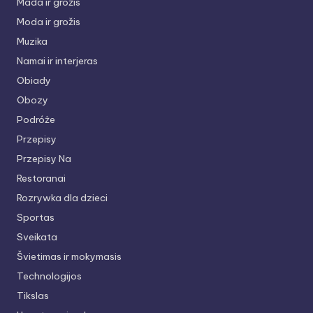
Mada ir grožis
Moda ir grožis
Muzika
Namai ir interjeras
Obiady
Obozy
Podróże
Przepisy
Przepisy Na
Restoranai
Rozrywka dla dzieci
Sportas
Sveikata
Švietimas ir mokymasis
Technologijos
Tikslas