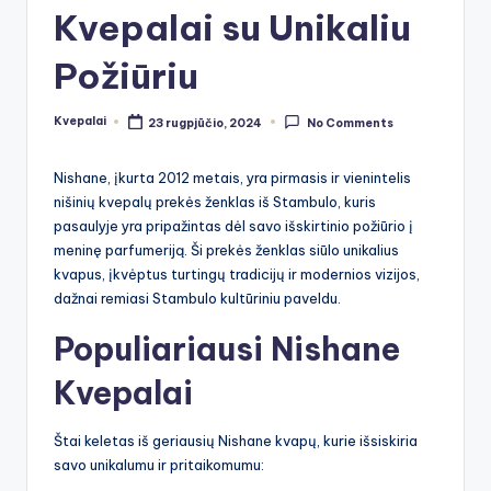
Kvepalai su Unikaliu
Požiūriu
Kvepalai
23 rugpjūčio, 2024
No Comments
Posted
by
Nishane, įkurta 2012 metais, yra pirmasis ir vienintelis
nišinių kvepalų prekės ženklas iš Stambulo, kuris
pasaulyje yra pripažintas dėl savo išskirtinio požiūrio į
meninę parfumeriją. Ši prekės ženklas siūlo unikalius
kvapus, įkvėptus turtingų tradicijų ir modernios vizijos,
dažnai remiasi Stambulo kultūriniu paveldu.
Populiariausi Nishane
Kvepalai
Štai keletas iš geriausių Nishane kvapų, kurie išsiskiria
savo unikalumu ir pritaikomumu: