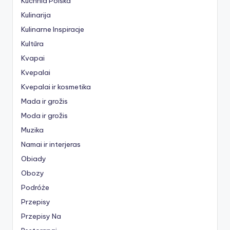
Kuchnia Polska
Kulinarija
Kulinarne Inspiracje
Kultūra
Kvapai
Kvepalai
Kvepalai ir kosmetika
Mada ir grožis
Moda ir grožis
Muzika
Namai ir interjeras
Obiady
Obozy
Podróże
Przepisy
Przepisy Na