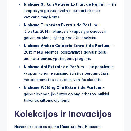
Nishane Sultan Vetiver Extrait de Parfum
– šis
kvapas yra gaivus ir žolinis, puikiai tinkantis
vetiverio mėgėjams.
Nishane Tuberóza Extrait de Parfum
–
išleistas 2014 metais, šis kvapas yra šviesus ir
gaivus, su ylang-ylang ir saldžiu apelsinu.
Nishane Ambra Calabria Extrait de Parfum
–
2015 metų leidimas, pasižymintis gaiviu ir žaliu
aromatu, puikus ypatingoms progoms.
Nishane Ani Extrait de Parfum
– itin populiarus
kvapas, kuriame susipina šviežias bergamočių ir
mėtos aromatas su subtiliu vanilės akcentu.
Nishane Wūlóng Chá Extrait de Parfum
–
gaivus kvapas, įkvėptas oolong arbatos, puikiai
tinkantis šiltoms dienoms.
Kolekcijos ir Inovacijos
Nishane kolekcijos apima Miniature Art, Blossom,