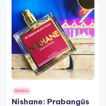
Posted
Kultūra
in
Nishane: Prabangūs