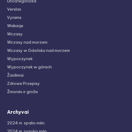
Uncategorized
Verslas
Vyrams
Wakacje
Wczasy
Wczasy nad morzem
Wczasy w Gdańsku nad morzem
Wypoczynek
Wypoczynek w górach
Žaidimai
Zdrowe Przepisy
Žmonės ir grožis
Archyvai
2024 m. spalio mėn.
2024 m. rugsėjo mėn.