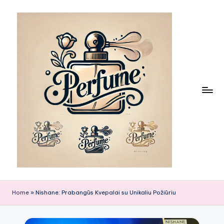
Skip
to
content
Home
»
Nishane: Prabangūs Kvepalai su Unikaliu Požiūriu