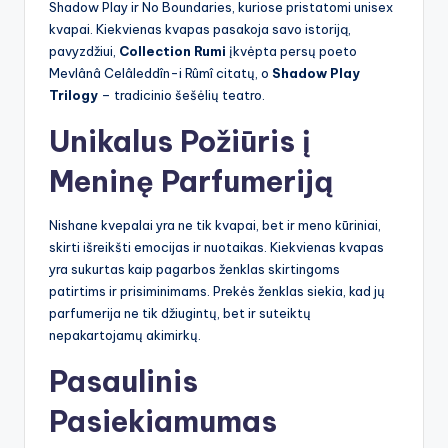
Shadow Play ir No Boundaries, kuriose pristatomi unisex
kvapai. Kiekvienas kvapas pasakoja savo istoriją,
pavyzdžiui,
Collection Rumi
įkvėpta persų poeto
Mevlânâ Celâleddîn-i Rûmî citatų, o
Shadow Play
Trilogy
– tradicinio šešėlių teatro.
Unikalus Požiūris į
Meninę Parfumeriją
Nishane kvepalai yra ne tik kvapai, bet ir meno kūriniai,
skirti išreikšti emocijas ir nuotaikas. Kiekvienas kvapas
yra sukurtas kaip pagarbos ženklas skirtingoms
patirtims ir prisiminimams. Prekės ženklas siekia, kad jų
parfumerija ne tik džiugintų, bet ir suteiktų
nepakartojamų akimirkų.
Pasaulinis
Pasiekiamumas