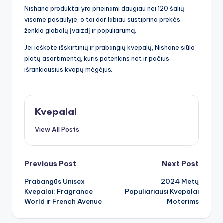
Nishane produktai yra prieinami daugiau nei 120 šalių
visame pasaulyje, o tai dar labiau sustiprina prekės
ženklo globalų įvaizdį ir populiarumą.
Jei ieškote išskirtinių ir prabangių kvepalų, Nishane siūlo
platų asortimentą, kuris patenkins net ir pačius
išrankiausius kvapų mėgėjus.
Kvepalai
View All Posts
Post
Previous Post
Next Post
Prabangūs Unisex
2024 Metų
navigation
Kvepalai: Fragrance
Populiariausi Kvepalai
World ir French Avenue
Moterims