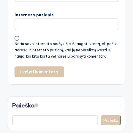
Interneto puslapis
Noriu savo interneto naršyklėje išsaugoti vardą, el. pašto
adresą ir interneto puslapį, kad jų nebereiktų įvesti iš
naujo, kai kitą kartą vėl norėsiu parašyti komentarą.
Paieška
Paieška