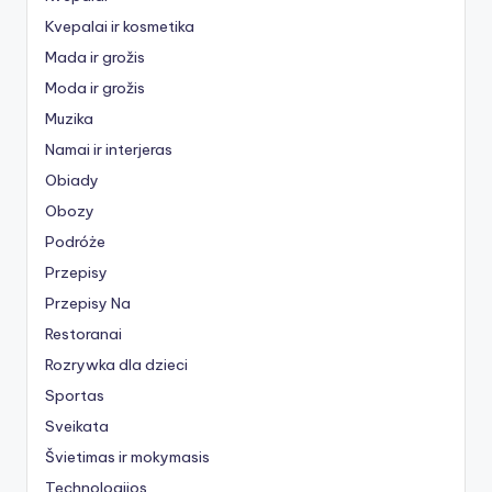
Kvepalai ir kosmetika
Mada ir grožis
Moda ir grožis
Muzika
Namai ir interjeras
Obiady
Obozy
Podróże
Przepisy
Przepisy Na
Restoranai
Rozrywka dla dzieci
Sportas
Sveikata
Švietimas ir mokymasis
Technologijos