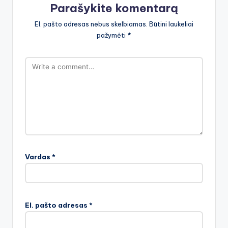
Parašykite komentarą
El. pašto adresas nebus skelbiamas.
Būtini laukeliai
pažymėti
*
Vardas
*
El. pašto adresas
*