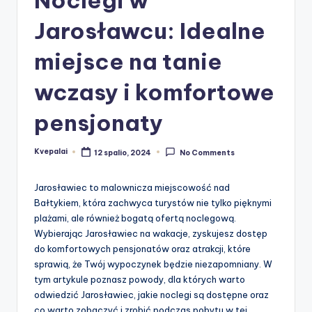
Jarosławcu: Idealne
miejsce na tanie
wczasy i komfortowe
pensjonaty
Kvepalai
12 spalio, 2024
No Comments
Posted
by
Jarosławiec to malownicza miejscowość nad
Bałtykiem, która zachwyca turystów nie tylko pięknymi
plażami, ale również bogatą ofertą noclegową.
Wybierając Jarosławiec na wakacje, zyskujesz dostęp
do komfortowych pensjonatów oraz atrakcji, które
sprawią, że Twój wypoczynek będzie niezapomniany. W
tym artykule poznasz powody, dla których warto
odwiedzić Jarosławiec, jakie noclegi są dostępne oraz
co warto zobaczyć i zrobić podczas pobytu w tej