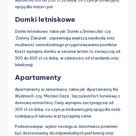
wynosi od 100 do 250 zł za dobę, co czyni je atrakcyjną
opcją dla rodzin i par.
Domki letniskowe
Domki letniskowe, takie jak ‘Domki u Słoneczka’ czy
‘Zielony Zakątek’, zapewniają większą swobodę oraz
możliwość samodzielnego przygotowywania posiłków.
Koszt wynajmu domku w sezonie letnim to zazwyczaj od
300 do 600 zł za dobę, w zależności od standardu oraz
lokalizacji.
Apartamenty
Apartamenty w Jarosławcu, takie jak ‘Apartamenty Na
Wydmach’ czy ‘Morska Oaza’, łączą komfort hotelowy z
domową atmosferą. Ceny wynajmu zaczynają się od
200 zł za dobę, co czyni je konkurencyjną opcją dla osób
szukających luksusu w przystępnej cenie.
Podsumowując, wybór noclegu w Jarosławcu powinien
być dostosowany do indywidualnych preferencji oraz