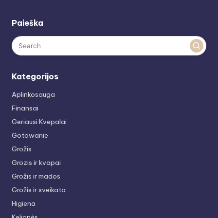
Paieška
Kategorijos
Aplinkosauga
Finansai
Geriausi Kvepalai
Gotowanie
Grožis
Grozis ir kvapai
Grožis ir mados
Grožis ir sveikata
Higiena
Kelionės