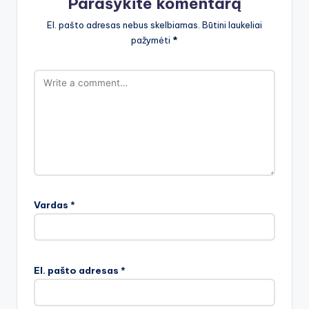
Parašykite komentarą
El. pašto adresas nebus skelbiamas.
Būtini laukeliai
pažymėti
*
Vardas
*
El. pašto adresas
*