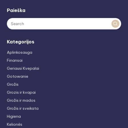
Paieška
Kategorijos
Aplinkosauga
Finansai
Geriausi Kvepalai
Gotowanie
Grožis
Grozis ir kvapai
Grožis ir mados
Grožis ir sveikata
Higiena
Kelionės