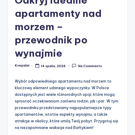
apartamenty nad
morzem –
przewodnik po
wynajmie
Kvepalai
14 spalio, 2024
No Comments
Posted
by
Wybór odpowiedniego apartamentu nad morzem to
kluczowy element udanego wypoczynku. W Polsce
dostępnych jest wiele różnorodnych opcji, które mogą
sprostać oczekiwaniom zarówno rodzin, jak i par. W tym
przewodniku przedstawiamy najpopularniejsze typy
apartamentów, istotne aspekty wynajmu, a także
atrakcje w okolicy, które umilą Twój pobyt. Przygotuj się
na niezapomniane wakacje nad Bałtykiem!