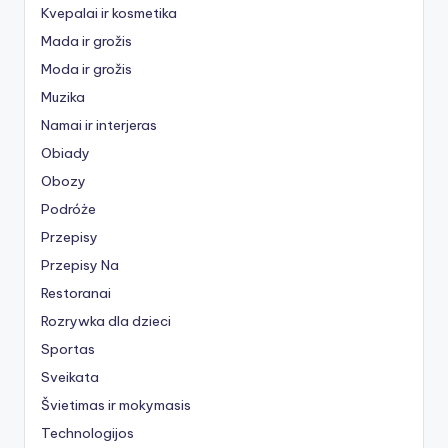
Kvepalai ir kosmetika
Mada ir grožis
Moda ir grožis
Muzika
Namai ir interjeras
Obiady
Obozy
Podróże
Przepisy
Przepisy Na
Restoranai
Rozrywka dla dzieci
Sportas
Sveikata
Švietimas ir mokymasis
Technologijos