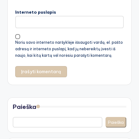
Interneto puslapis
Noriu savo interneto naršyklėje išsaugoti vardą, el. pašto
adresą ir interneto puslapį, kad jų nebereiktų įvesti iš
naujo, kai kitą kartą vėl norėsiu parašyti komentarą.
Paieška
Paieška