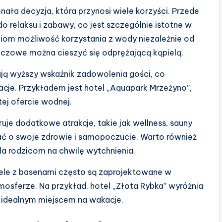
ała decyzja, która przynosi wiele korzyści. Przede
o relaksu i zabawy, co jest szczególnie istotne w
ściom możliwość korzystania z wody niezależnie od
czowe można cieszyć się odprężającą kąpielą.
ują wyższy wskaźnik zadowolenia gości, co
acje. Przykładem jest hotel „Aquapark Mrzeżyno”,
tej ofercie wodnej.
uje dodatkowe atrakcje, takie jak wellness, sauny
ać o swoje zdrowie i samopoczucie. Warto również
a rodzicom na chwilę wytchnienia.
ele z basenami często są zaprojektowane w
osferze. Na przykład, hotel „Złota Rybka” wyróżnia
 idealnym miejscem na wakacje.