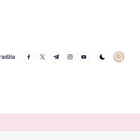
facebook.com
twitter.com
t.me
instagram.com
youtube.com
radžia