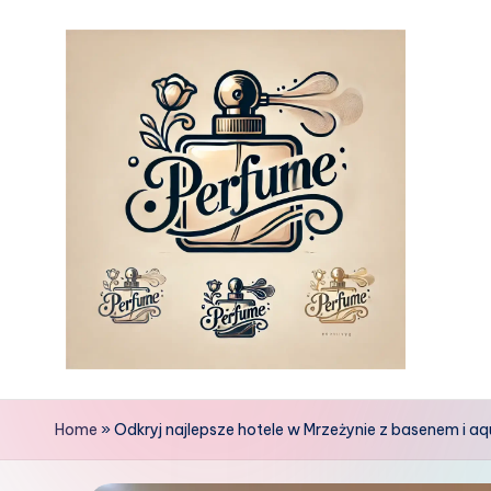
Skip
to
content
Home
»
Odkryj najlepsze hotele w Mrzeżynie z basenem i a