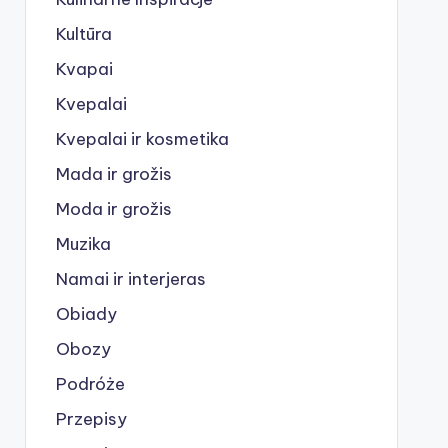
Kultūra
Kvapai
Kvepalai
Kvepalai ir kosmetika
Mada ir grožis
Moda ir grožis
Muzika
Namai ir interjeras
Obiady
Obozy
Podróże
Przepisy