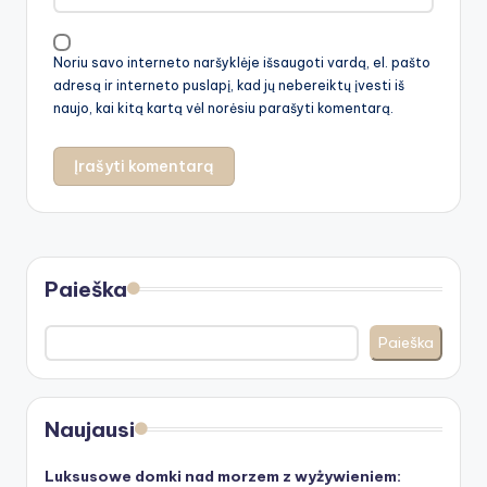
Noriu savo interneto naršyklėje išsaugoti vardą, el. pašto
adresą ir interneto puslapį, kad jų nebereiktų įvesti iš
naujo, kai kitą kartą vėl norėsiu parašyti komentarą.
Paieška
Paieška
Naujausi
Luksusowe domki nad morzem z wyżywieniem: