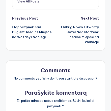
View All Posts
Post
Previous Post
Next Post
Odpoczynek nad
Odkryj Nowo Otwarty
navigation
Bugiem: Idealne Miejsce
Hotel Nad Morzem:
na Wczasy i Noclegi
Idealne Miejsce na
Wakacje
Comments
No comments yet. Why don’t you start the discussion?
Parašykite komentarą
El. pašto adresas nebus skelbiamas.
Būtini laukeliai
pažymėti
*